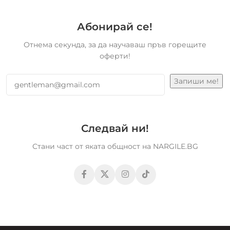
Абонирай се!
Отнема секунда, за да научаваш пръв горещите
оферти!
Следвай ни!
Стани част от яката общност на NARGILE.BG