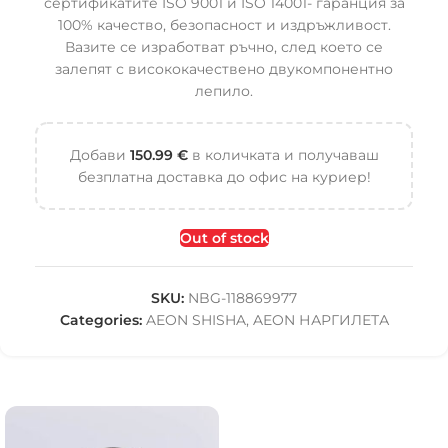
сертификатите ISO 9001 и ISO 14001- гаранция за
100% качество, безопасност и издръжливост.
Вазите се изработват ръчно, след което се
залепят с висококачествено двукомпонентно
лепило.
Добави
150.99
€
в количката и получаваш
безплатна доставка до офис на куриер!
Out of stock
SKU:
NBG-118869977
Categories:
AEON SHISHA
,
AEON НАРГИЛЕТА