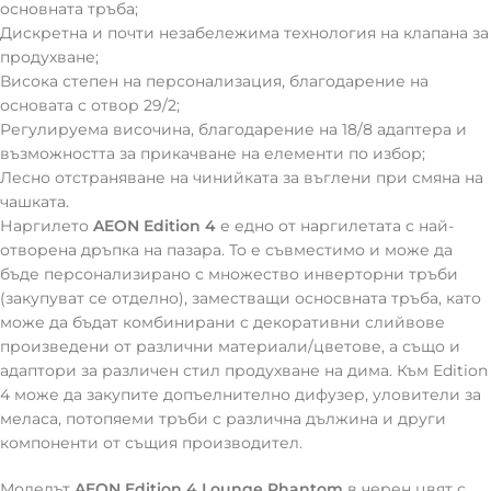
oсновната тръба;
Дискретна и почти незабележима технология на клапана за
продухване;
Висока степен на персонализация, благодарение на
основата с отвор 29/2;
Регулируема височина, благодарение на 18/8 адаптера и
възможността за прикачване на елементи по избор;
Лесно отстраняване на чинийката за въглени при смяна на
чашката.
Наргилето
AEON Edition 4
е едно от наргилетата с най-
отворена дръпка на пазара. То е съвместимо и може да
бъде персонализирано с множество инверторни тръби
(закупуват се отделно), заместващи осносвната тръба, като
може да бъдат комбинирани с декоративни слийвове
произведени от различни материали/цветове, а също и
адаптори за различен стил продухване на дима. Към Edition
4 може да закупите допъелнително дифузер, уловители за
меласа, потопяеми тръби с различна дължина и други
компоненти от същия производител.
Моделът
AEON Edition 4 Lounge Phantom
в черен цвят с