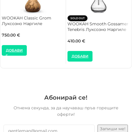
WOOKAH Classic Grom
SOLD OUT
Луксозно Наргиле
WOOKAH Smooth Gossamer
Tenebris Луксозно Наргиле
750.00
€
410.00
€
ДОБАВИ
ДОБАВИ
Абонирай се!
Отнема секунда, за да научаваш пръв горещите
оферти!