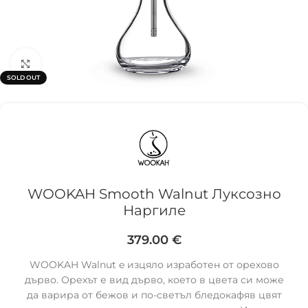
Click to enlarge
SOLD OUT
WOOKAH Smooth Walnut Луксозно
Наргиле
379.00
€
WOOKAH Walnut e изцяло изработен от орехово
дърво. Орехът е вид дърво, което в цвета си може
да варира от бежов и по-светъл бледокафяв цвят