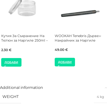
Кутия За Съхранение На
WOOKAH Tenebris Дървен
Тютюн за Наргиле 250ml –
Накрайник за Наргиле
Алуминиево капаче
49.00
€
2.30
€
ДОБАВИ
ДОБАВИ
Additional information
WEIGHT
4 kg