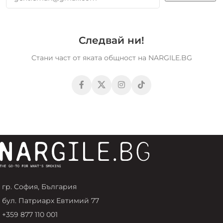
Следвай ни!
Стани част от яката общност на NARGILE.BG
гр. София, България
бул. Патриарх Евтимий 77
+359 877 110 001