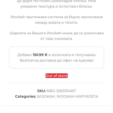
до дори по-тъмен шоколадов отенък. Има
умерени текстура и естествен блясък.
Wookah притежава система за бързо заключване
между вазата и тялото.
Шарката на Вашата Wookah може да се различава
от тази снимката.
Добави
150.99
€
в количката и получаваш
безплатна доставка до офис на куриер!
Out of stock
SKU:
NBG-326930467
Categories:
WOOKAH
,
WOOKAH НАРГИЛЕТА