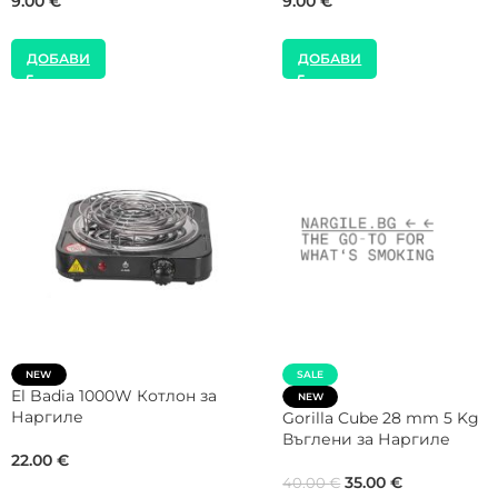
14.00
€
51.13
€
ДОБАВИ
ДОБАВИ
CROWN Max Flow 26 mm 1 Kg
NEW
Кутия Въглени за Наргиле
SMOKE2U 800W Тостер
Котлон за Наргиле
8.00
€
35.00
€
ДОБАВИ