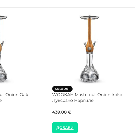
SOLD OUT
t Onion Oak
WOOKAH Mastercut Onion Iroko
е
Луксозно Наргиле
439.00
€
ДОБАВИ