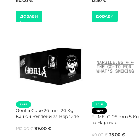
41.00
€
12.78
€
ДОБАВИ
ДОБАВИ
NEW
SALE
Gorilla Cube 28 mm 1 Kg Кутия
NEW
Въглени за Наргиле
Shaman 26 mm 5 Kg
за Наргиле
8.00
€
35.00
€
40.00
€