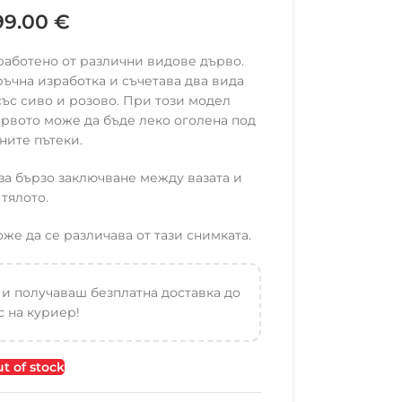
99.00
€
работено от различни видове дърво.
ъчна изработка и съчетава два вида
ъс сиво и розово. При този модел
ървото може да бъде леко оголена под
ните пътеки.
а бързо заключване между вазата и
тялото.
е да се различава от тази снимката.
 и получаваш безплатна доставка до
 на куриер!
t of stock