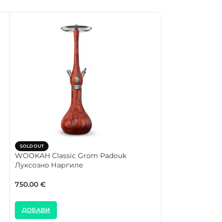
SOLD OUT
SOLD OUT
WOOKAH Classic Grom Padouk
WOOKAH Master
Луксозно Наргиле
Black/Clear Wh
Наргиле
750.00
€
579.00
€
ДОБАВИ
ДОБАВИ