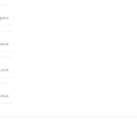
рен
мана
Lock
ийка