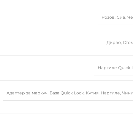
Розов
,
Сив
,
Че
Дърво
,
Сто
Наргиле Quick 
Адаптер за маркуч
,
Ваза Quick Lock
,
Кутия
,
Наргиле
,
Чин