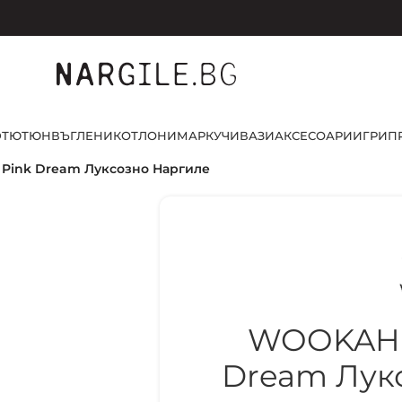
D
ТЮТЮН
ВЪГЛЕНИ
КОТЛОНИ
МАРКУЧИ
ВАЗИ
АКСЕСОАРИ
ИГРИ
П
ink Dream Луксозно Наргиле
WOOKAH 
Dream Лук