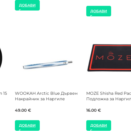
ДОБАВИ
ДОБАВИ
MOZE Shisha Pink Bar Mat
NEW
Подложка за Наргиле
MOZE Shisha Розов
Силиконов Маркуч з
25.00
€
Наргиле
12.00
€
ДОБАВИ