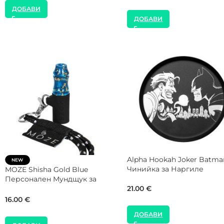
ДОБАВИ
WOOKAH Travel Чанта за
NEW
Наргиле
DARKSIDE Hookah Silver 30
cm Щипка за Наргиле
81.00
€
12.00
€
ДОБАВИ