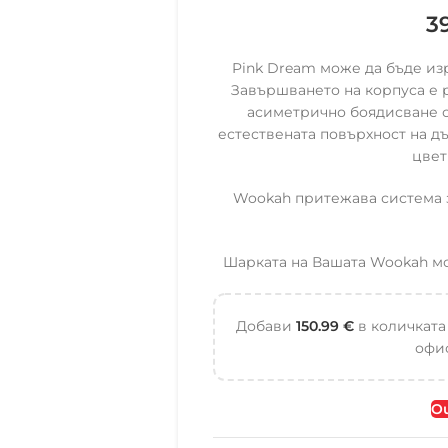
3
Pink Dream може да бъде из
Завършването на корпуса е р
асиметрично боядисване с
естествената повърхност на д
цвет
Wookah притежава система з
Шарката на Вашата Wookah мож
Добави
150.99
€
в количката
офис
Ou