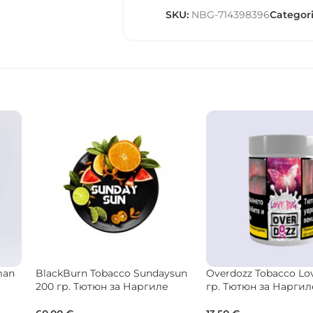
SKU:
NBG-714398396
Categori
 гр.
Musthave Tobacco Kiwi
Starbuzz Vintage Tob
Smoothie 125 гр. Тютюн за
Caribbean 50 гр. Тют
Наргиле
Наргиле