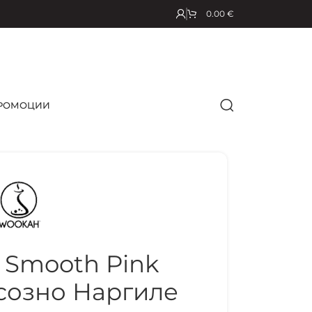
0.00
€
РОМОЦИИ
Smooth Pink
созно Наргиле