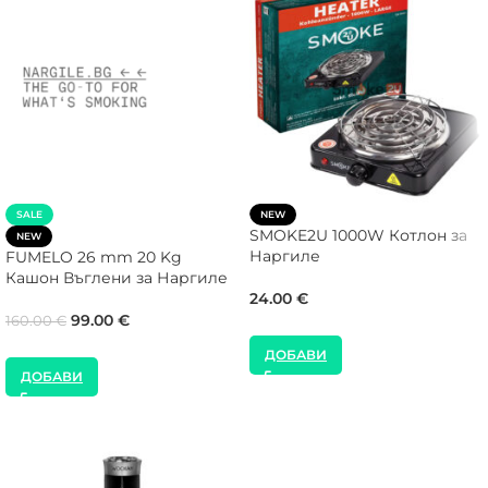
SALE
NEW
SMOKE2U 1000W Котлон за
NEW
Наргиле
FUMELO 26 mm 20 Kg
Кашон Въглени за Наргиле
24.00
€
99.00
€
160.00
€
ДОБАВИ
ДОБАВИ