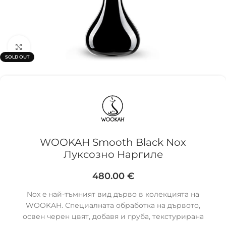
Click to enlarge
SOLD OUT
WOOKAH Smooth Black Nox
Луксозно Наргиле
480.00
€
Nox e най-тъмният вид дърво в колекцията на
WOOKAH. Специалната обработка на дървото,
освен черен цвят, добавя и груба, текстурирана