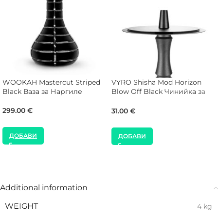
WOOKAH Mastercut Striped
VYRO Shisha Mod Horizon
Black Ваза за Наргиле
Blow Off Black Чинийка за
Наргиле
299.00
€
31.00
€
ДОБАВИ
ДОБАВИ
Additional information
WEIGHT
4 kg