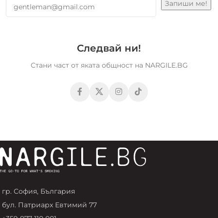
Следвай ни!
Стани част от яката общност на NARGILE.BG
гр. София, България
бул. Патриарх Евтимий 77