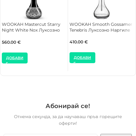
WOOKAH Mastercut Starry
WOOKAH Smooth Gossamer
Night White Nox Луксозно
Tenebris Луксозно Наргиле
Наргиле
410.00
€
560.00
€
ДОБАВИ
ДОБАВИ
Абонирай се!
Отнема секунда, за да научаваш пръв горещите
оферти!