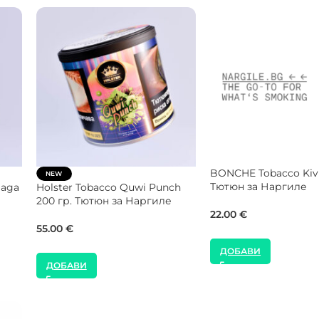
 гр.
DARKSIDE Tobacco Base Pear
Al Fakher Tobacco Bl
25 гр. Тютюн за Наргиле
Raspberry Mint 200 г
за Наргиле
9.00
€
48.50
€
ДОБАВИ
ДОБАВИ