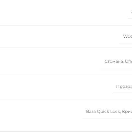
Woo
Стомана
,
Ст
Прозр
Ваза Quick Lock
,
Кри