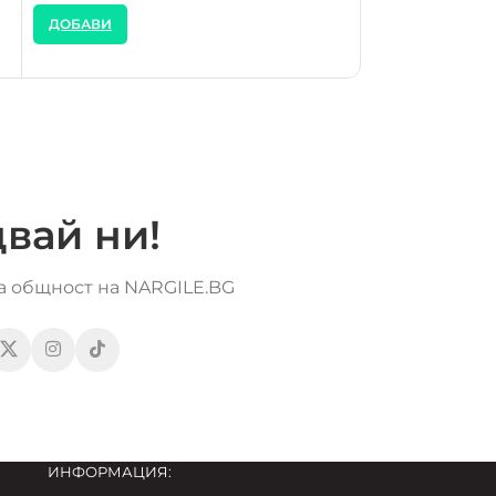
ДОБАВИ
ДОБАВИ
вай ни!
та общност на NARGILE.BG
ИНФОРМАЦИЯ: