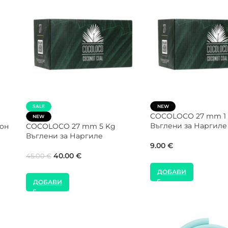
тия
SALE
NEW
CROWN Max Flow 26 mm 5 Kg
El Badia 1000W Котл
Кутия Въглени за Наргиле
Наргиле
35.00
€
22.00
€
40.00
€
ДОБАВИ
ДОБАВИ