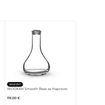
SOLD OUT
SOLD OUT
WOOKAH Smooth Ваза за Наргиле
WOOKAH Master
Луксозно Нарг
119.00
€
629.00
€