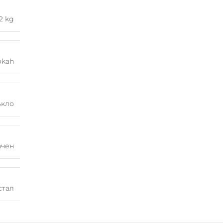
2 kg
kah
ъкло
ачен
стал