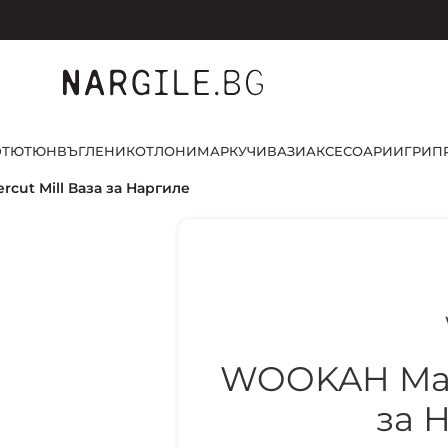
D
ТЮТЮН
ВЪГЛЕНИ
КОТЛОНИ
МАРКУЧИ
ВАЗИ
АКСЕСОАРИ
ИГРИ
П
cut Mill Ваза за Наргиле
WOOKAH Mast
за 