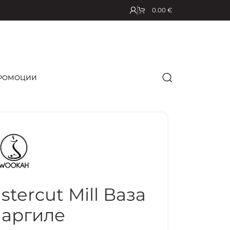
0.00
€
РОМОЦИИ
ercut Mill Ваза
Наргиле