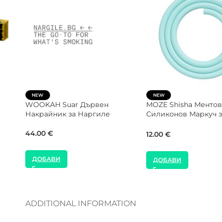
XKAH Щипка за Чаш
SALE
за
VYRO Shisha Globe Dublin
Фънел Чашка за Наргиле
20.00
€
10.23
€
16.00
€
ДОБАВИ
ДОБАВИ
ADDITIONAL INFORMATION