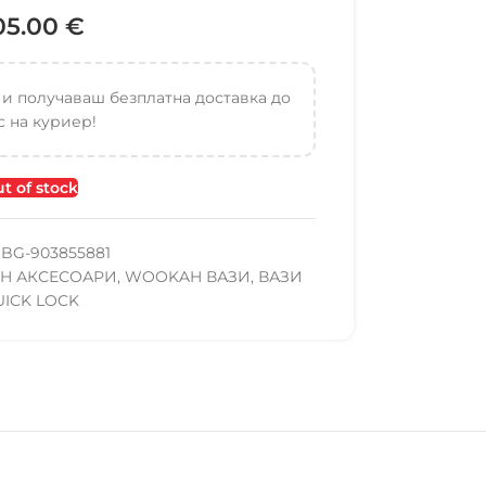
05.00
€
 и получаваш безплатна доставка до
 на куриер!
t of stock
BG-903855881
H АКСЕСОАРИ
,
WOOKAH ВАЗИ
,
ВАЗИ
UICK LOCK