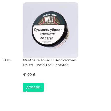
ackberry
Musthave Tobac
NEW
р. Тютюн
125 гр. Тютюн 
Hookain Tobacco Candy Pic Dry
Base 70 гр. Тютюн за Наргиле
41.00
€
32.00
€
ДОБАВИ
ДОБАВИ