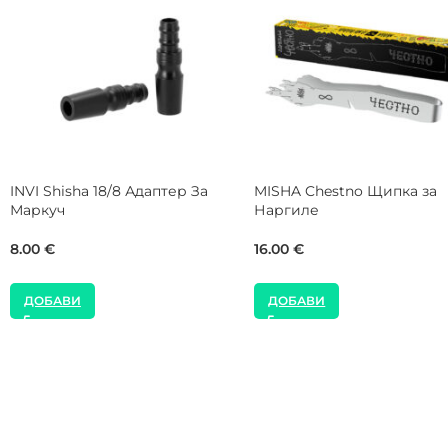
DARKSIDE Hookah D-Stick
NEW
Bronze Персонален Мундщук
alite Гейминг Накрайник 
за Наргиле
Наргиле
21.00
€
25.00
€
ДОБАВИ
ДОБАВИ