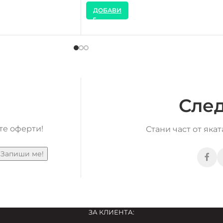
ДОБАВИ
След
те оферти!
Стани част от яка
ЗА КЛИЕНТА: