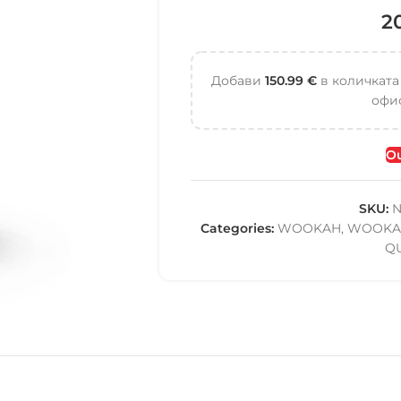
2
Добави
150.99
€
в количката
офис
Ou
SKU:
N
Categories:
WOOKAH
,
WOOKA
Q