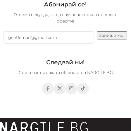
Абонирай се!
Отнема секунда, за да научаваш пръв горещите
оферти!
Следвай ни!
Стани част от яката общност на NARGILE.BG