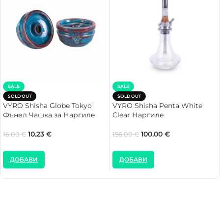
SALE
SALE
SOLD OUT
SOLD OUT
VYRO Shisha Globe Tokyo
VYRO Shisha Penta White
Фънел Чашка за Наргиле
Clear Наргиле
10.23
€
100.00
€
16.00
€
156.00
€
ДОБАВИ
ДОБАВИ