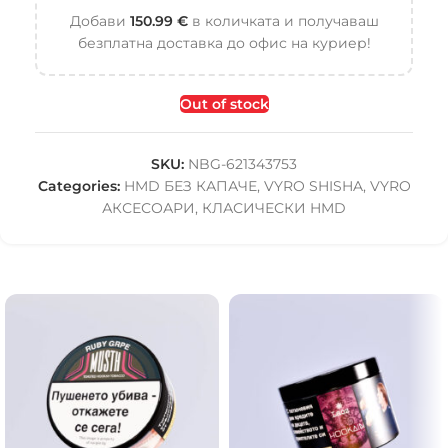
Добави
150.99
€
в количката и получаваш
безплатна доставка до офис на куриер!
Out of stock
SKU:
NBG-621343753
Categories:
HMD БЕЗ КАПАЧЕ
,
VYRO SHISHA
,
VYRO
АКСЕСОАРИ
,
КЛАСИЧЕСКИ HMD