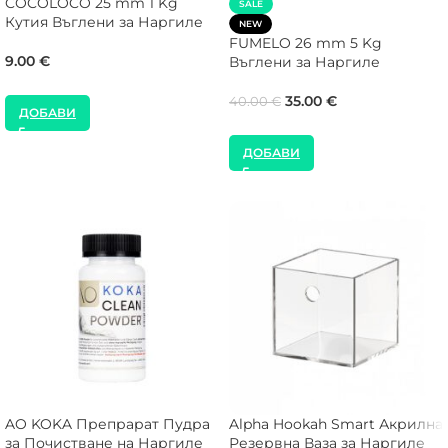
COCOLOCO 25 mm 1 Kg
SALE
Кутия Въглени за Наргиле
NEW
FUMELO 26 mm 5 Kg
9.00
€
Въглени за Наргиле
35.00
€
40.00
€
ДОБАВИ
ДОБАВИ
AO KOKA Препрарат Пудра
Alpha Hookah Smart Акрилна
за Почистване на Наргиле
Резервна Ваза за Наргиле