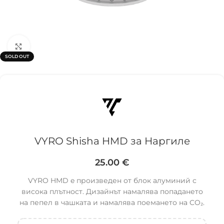
Click to enlarge
SOLD OUT
VYRO Shisha HMD за Наргиле
25.00
€
VYRO HMD e произведен от блок алуминий с
висока плътност. Дизайнът намалява попадането
на пепел в чашката и намалява поемането на CO₂.