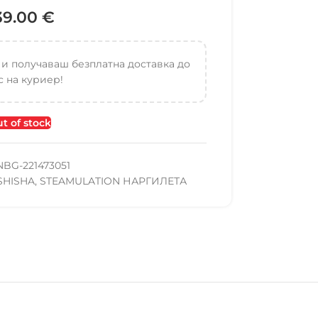
39.00
€
 и получаваш безплатна доставка до
 на куриер!
t of stock
NBG-221473051
SHISHA
,
STEAMULATION НАРГИЛЕТА