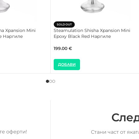
SOLD OUT
ha Xpansion Mini
Steamulation Shisha Xpansion Mini
le Наргиле
Epoxy Black Red Наргиле
199.00
€
ДОБАВИ
След
те оферти!
Стани част от яка