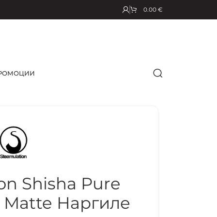
0.00
€
РОМОЦИИ
on Shisha Pure
Matte Наргиле