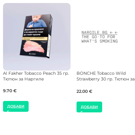
BONCHE Tobacco Pineapple
NEW
120 гр. Тютюн за Наргиле
Holster Tobacco Aqua De L
200 гр. Тютюн за Наргиле
77.00
€
55.00
€
ДОБАВИ
ДОБАВИ