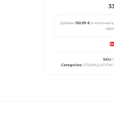
3
Добави
150.99
€
в количката
офис
Ou
SKU:
Categories:
STEAMULATION 