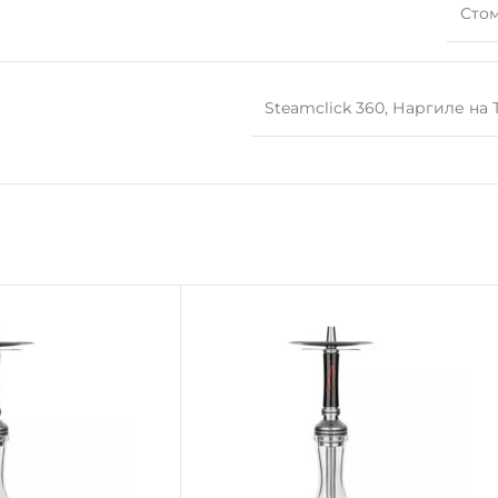
Сто
Steamclick 360
,
Наргиле на 