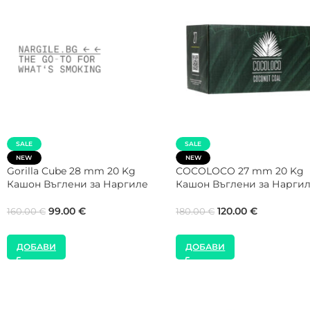
SALE
NEW
SMOKE2U 1000W Котлон з
NEW
Наргиле
FUMELO 26 mm 20 Kg Кашон
Въглени за Наргиле
24.00
€
99.00
€
160.00
€
ДОБАВИ
ДОБАВИ