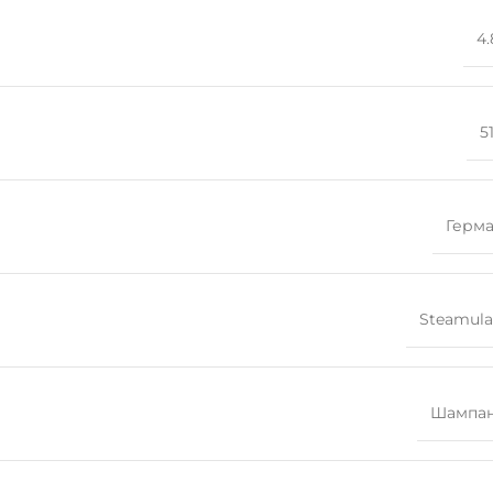
4.
5
Герм
Steamula
Шампан