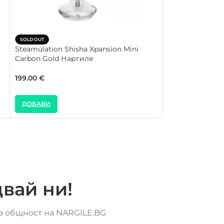
Steamulation Sh
SOLD OUT
Carbon Black 
Steamulation Shisha Xpansion Mini
Carbon Gold Наргиле
199.00
€
199.00
€
ДОБАВИ
ДОБАВИ
вай ни!
та общност на NARGILE.BG