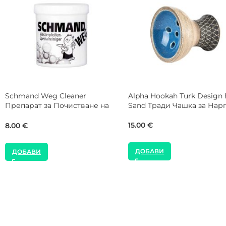
Alpha Hookah Оro Smart
AEON Shisha Edition 4 Inve
Кетчър за Наргиле
Tube Fusion Sky Sleeve
45.00
€
30.00
€
ДОБАВИ
ДОБАВИ