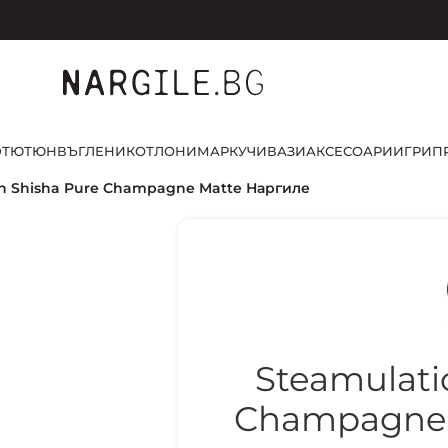
D
ТЮТЮН
ВЪГЛЕНИ
КОТЛОНИ
МАРКУЧИ
ВАЗИ
АКСЕСОАРИ
ИГРИ
П
n Shisha Pure Champagne Matte Наргиле
Steamulati
Champagne 