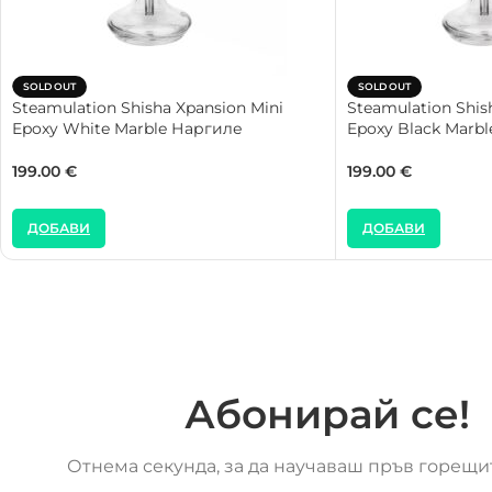
SOLD OUT
SOLD OUT
Steamulation Shisha Xpansion Mini
Steamulation Shis
Epoxy White Marble Наргиле
Epoxy Black Marb
199.00
€
199.00
€
ДОБАВИ
ДОБАВИ
Абонирай се!
Отнема секунда, за да научаваш пръв горещи