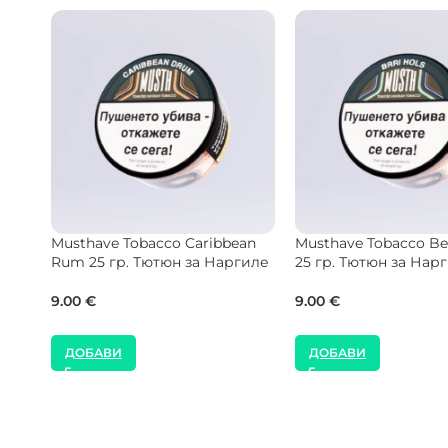
Starbuzz Vintage Tobacco
SEBERO Tobacco Bla
White Mist 50 гр. Тютюн за
Waffle 25 гр. Тютюн з
una
Наргиле
Наргиле
12.78
€
8.00
€
ДОБАВИ
ДОБАВИ