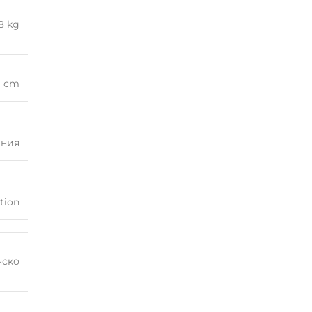
8 kg
1 cm
ания
tion
ско