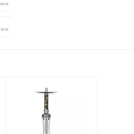
мана
Тапа