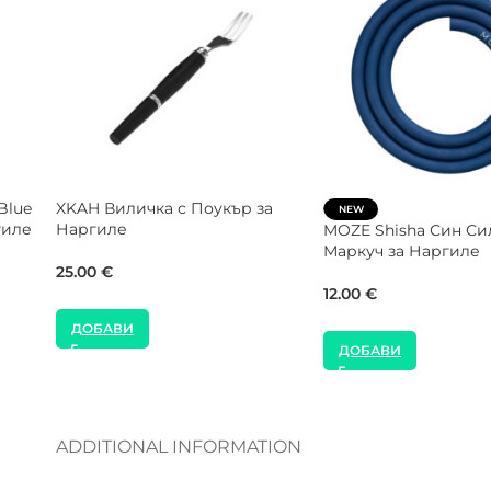
rt
Alpha Hookah Smart
SALE
Накрайник за Нарг
alite White Гард Предпазна
Мрежа
26.00
€
7.00
€
10.00
€
ДОБАВИ
ДОБАВИ
ADDITIONAL INFORMATION