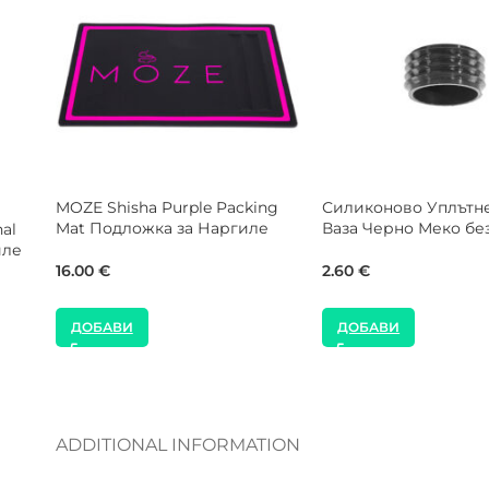
n Pink 17
KS Appolino Персонален
WOOKAH Iro
 Наргиле
Мундщук за Наргиле
Дървен Нак
Наргиле
10.00
€
44.00
€
ДОБАВИ
ДОБАВИ
ADDITIONAL INFORMATION