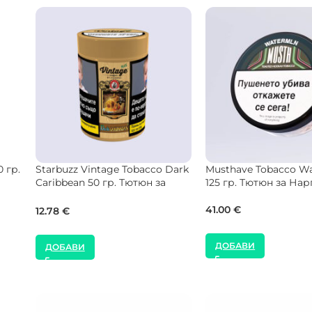
ANDA Tobacco Chupala 50 гр.
SEBERO Tobacco Bla
Тютюн за Наргиле
Watermelon 200 гр. 
Наргиле
14.00
€
56.00
€
ДОБАВИ
ДОБАВИ