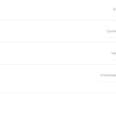
0
Сил
Че
Уплътн