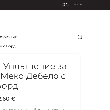
0.00
€
РОМОЦИИ
о с Борд
 Уплътнение за
 Меко Дебело с
Борд
2.60
€
лътнение за ваза. Бордът предпазва