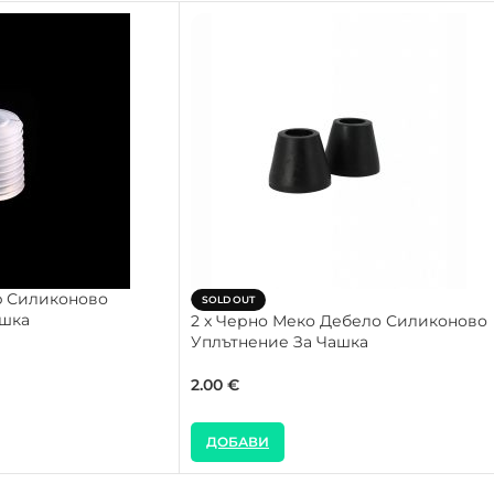
ip Силиконово
SOLD OUT
ашка
2 x Черно Меко Дебело Силиконово
Уплътнение За Чашка
2.00
€
ДОБАВИ