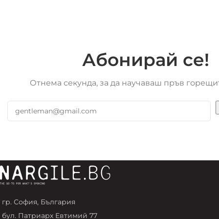
Абонирай се!
Отнема секунда, за да научаваш пръв горещи
гр. София, България
бул. Патриарх Евтимий 77