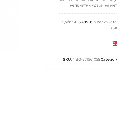
неприятни удари на мет
Добави
150.99
€
в количката
офис
Ou
SKU:
NBG-371561059
Category