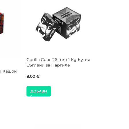
CROWN 26 mm 1 Kg Кутия
Gorill
Въглени за Наргиле
Въглен
00W Котлон за
8.00
€
8.00
€
ДОБАВИ
ДОБ