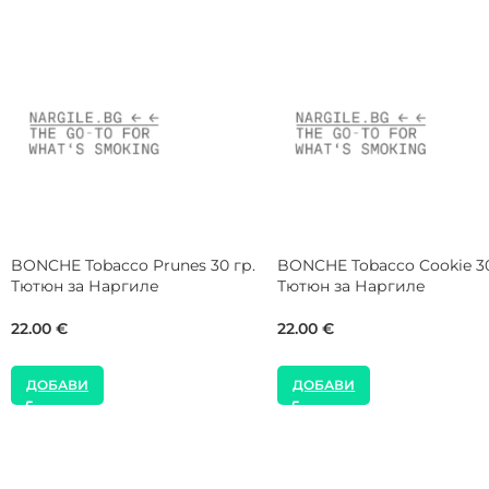
Spectrum Tobacco Minestrone
Starbuzz Vintage Tobacco
25 гр. Тютюн за Наргиле
White Mist 50 гр. Тютюн за
Наргиле
8.18
€
12.78
€
ДОБАВИ
ДОБАВИ