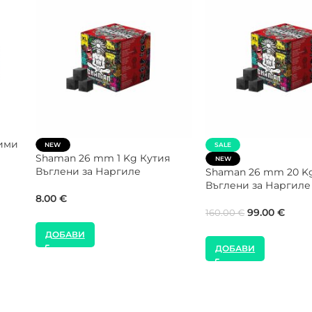
NEW
NEW
COCOLOCO 26 mm 1 Kg Кутия
SMOKE2U 10
Въглени за Наргиле
Наргиле
Kg Въглени
9.00
€
24.00
€
ДОБАВИ
ДОБАВИ