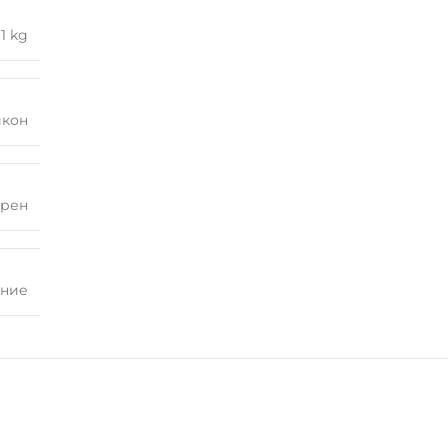
.1 kg
икон
рен
ение