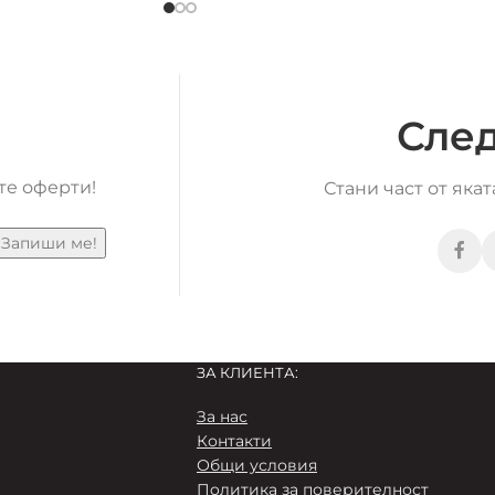
След
те оферти!
Стани част от яка
ЗА КЛИЕНТА:
За нас
Контакти
Общи условия
Пoлитика за поверителност