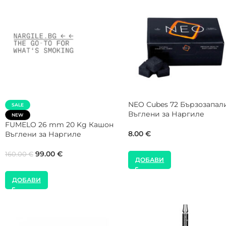
g Кутия
SALE
SALE
NEW
NEW
COCOLOCO 26 mm 5 Kg
Shaman 26 mm 5 
Въглени за Наргиле
за Наргиле
40.00
€
35.00
€
45.00
€
40.00
€
ДОБАВИ
ДОБАВИ