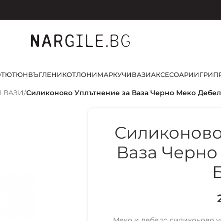
D
ТЮТЮН
ВЪГЛЕНИ
КОТЛОНИ
МАРКУЧИ
ВАЗИ
АКСЕСОАРИ
ИГРИ
П
 ВАЗИ
/
Силиконово Уплътнение за Ваза Черно Меко Дебел
Силиконово
Ваза Черно
Меко и дебело силиконово уп