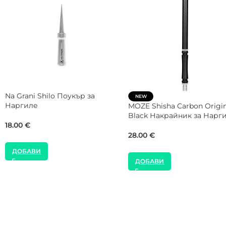
ър за
alite Четка за Тръба за
VYRO Shisha Carbo
Наргиле
cm Накрайник за
6.00
€
20.00
€
ДОБАВИ
ДОБАВИ