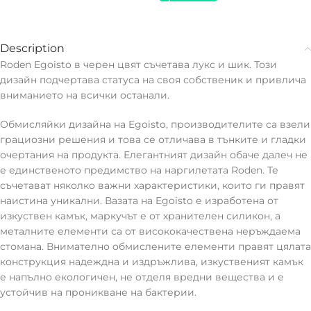
Description
Roden Egoisto в черен цвят съчетава лукс и шик. Този
дизайн подчертава статуса на своя собственик и привлича
вниманието на всички останали.
Обмисляйки дизайна на Egoisto, производителите са взели
грациозни решения и това се отличава в тънките и гладки
очертания на продукта. Елегантният дизайн обаче далеч не
е единственото предимство на наргилетата Roden. Те
съчетават няколко важни характеристики, които ги правят
наистина уникални. Вазата на Egoisto е изработена от
изкуствен камък, маркучът е от хранителен силикон, а
металните елементи са от висококачествена неръждаема
стомана. Внимателно обмислените елементи правят цялата
конструкция надеждна и издръжлива, изкуственият камък
е напълно екологичен, не отделя вредни вещества и е
устойчив на проникване на бактерии.