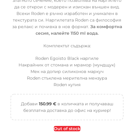
златното сечение, което позволява на наргилето
да се открои с модерен и изискан външен вид.
Всеки Roden е ръчно изработен и уникален в
текстурата си. Наргилетата Roden са философия
за релакс и почивка в нов формат.
За комфортна
сесия, налейте 1150 ml вода.
Комплектът съдържа:
Roden Egoisto Black наргиле
Накрайник от стомана и мрамор (мундщук)
Мек на допир силиконов маркуч
Roden стъклена мерителна мензура
Roden кутия
Добави
150.99
€
в количката и получаваш
безплатна доставка до офис на куриер!
Out of stock