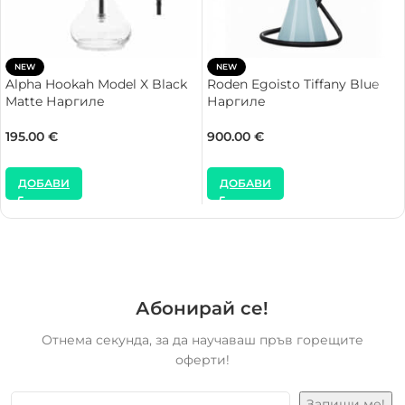
NEW
NEW
Alpha Hookah Model X Black
Roden Egoisto Tiffany Blue
Matte Наргиле
Наргиле
195.00
€
900.00
€
ДОБАВИ
ДОБАВИ
Абонирай се!
Отнема секунда, за да научаваш пръв горещите
оферти!