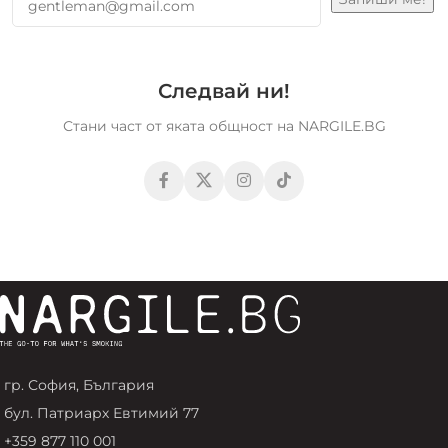
Следвай ни!
Стани част от яката общност на NARGILE.BG
гр. София, България
бул. Патриарх Евтимий 77
+359 877 110 001