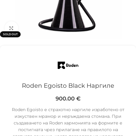
Click to enlarge
SOLD OUT
Roden Egoisto Black Наргиле
900.00
€
Roden Egoisto е страхотно наргиле изработено от
изкуствен мрамор и неръждаема стомана. При
създаването на Roden хармонията на формите е
постигната чрез прилагане на правилото на