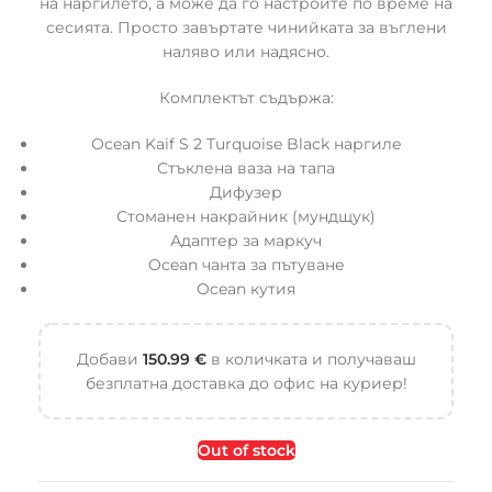
на наргилето, а може да го настроите по време на
сесията. Просто завъртате чинийката за въглени
наляво или надясно.
Комплектът съдържа:
Ocean Kaif S 2 Turquoise Black наргиле
Стъклена ваза на тапа
Дифузер
Стоманен накрайник (мундщук)
Адаптер за маркуч
Ocean чанта за пътуване
Ocean кутия
Добави
150.99
€
в количката и получаваш
безплатна доставка до офис на куриер!
Out of stock