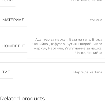
Тюркоазен
,
Черен
МАТЕРИАЛ
Стомана
Адаптер за маркуч
,
Ваза на тапа
,
Втора
Чинийка
,
Дифузер
,
Кутия
,
Накрайник за
КОМПЛЕКТ
маркуч
,
Наргиле
,
Уплътнение за чашка
,
Чанта
,
Чинийка
ТИП
Наргиле на Тапа
Related products