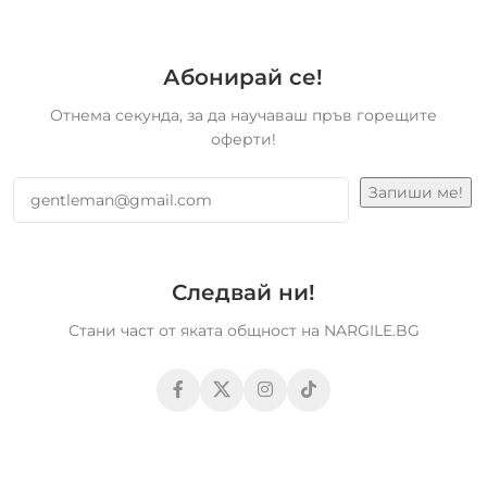
Абонирай се!
Отнема секунда, за да научаваш пръв горещите
оферти!
Следвай ни!
Стани част от яката общност на NARGILE.BG