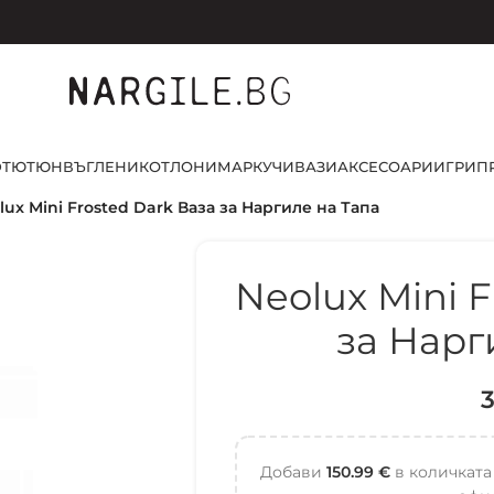
D
ТЮТЮН
ВЪГЛЕНИ
КОТЛОНИ
МАРКУЧИ
ВАЗИ
АКСЕСОАРИ
ИГРИ
П
lux Mini Frosted Dark Ваза за Наргиле на Тапа
Neolux Mini 
за Нарг
Добави
150.99
€
в количката