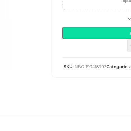
офис
SKU:
NBG-193418993
Categories: