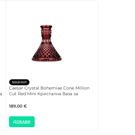
SOLD OUT
SOLD OUT
Caesar Crystal Bohemiae Cone Million
Caesar Crystal
а
Cut Red Mini Кристална Ваза за
Turquoise Mini
Наргиле
Наргиле
189.00
€
194.00
€
ДОБАВИ
ДОБАВИ