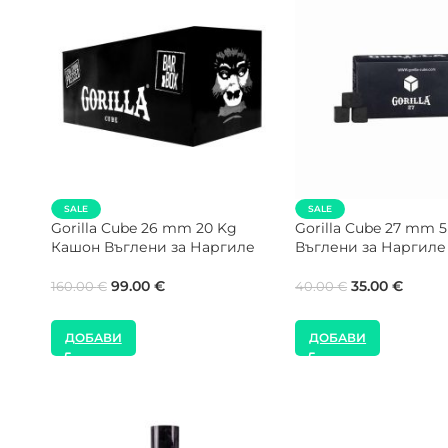
 Kg Кутия
SALE
SALE
Gorilla Cube 28 mm 5 Kg
Gorilla Cube 2
Въглени за Наргиле
Кашон Въглени
35.00
€
99.00
€
40.00
€
160.00
€
ДОБАВИ
ДОБАВИ