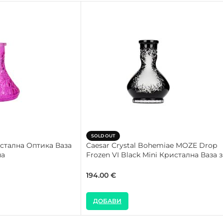
SOLD OUT
стална Оптика Ваза
Caesar Crystal Bohemiae MOZE Drop
па
Frozen VI Black Mini Кристална Ваза з
Наргиле
194.00
€
ДОБАВИ