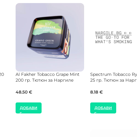
an
Musthave Tobacco Blackberry
Holster Tobacco Ice 
гиле
200 гр. Тютюн за Наргиле
гр. Тютюн за Наргил
63.00
€
7.50
€
ДОБАВИ
ДОБАВИ