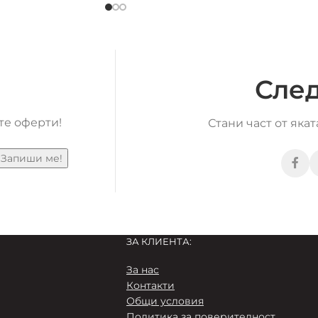
След
те оферти!
Стани част от яка
ЗА КЛИЕНТА:
За нас
Контакти
Общи условия
Пoлитика за поверителност