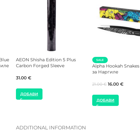
E Shisha White Packing
Кутия За Съхранение На
 Подложка за Наргиле
Тютюн за Наргиле 250ml –
Алуминиево капаче
00
€
2.30
€
ОБАВИ
ДОБАВИ
ADDITIONAL INFORMATION