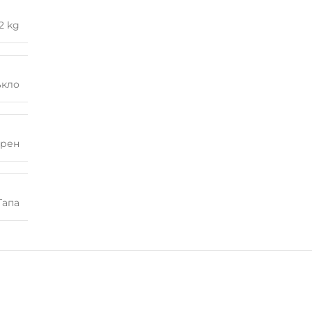
2 kg
ъкло
рен
Тапа