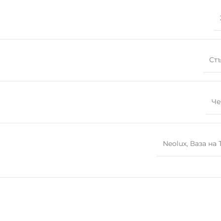
Ст
Че
Neolux
,
Ваза на 