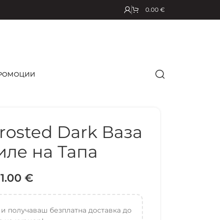
0.00
€
РОМОЦИИ
Frosted Dark Ваза
иле на Тапа
31.00
€
 и получаваш безплатна доставка до