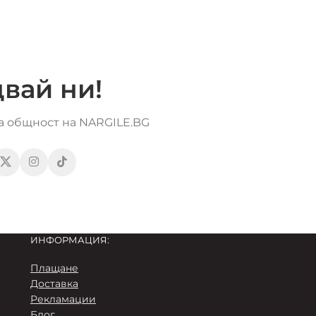
вай ни!
та общност на NARGILE.BG
ИНФОРМАЦИЯ:
Плащане
Доставка
Рекламации
Блог