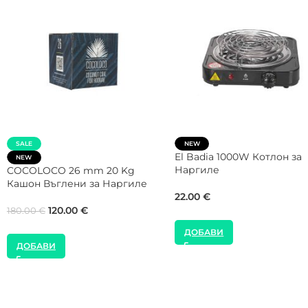
Gorilla Cube 26 mm 1
SALE
Въглени за Наргиле
NEW
COCOLOCO 26 mm 5 Kg
8.00
€
Въглени за Наргиле
40.00
€
45.00
€
ДОБАВИ
ДОБАВИ