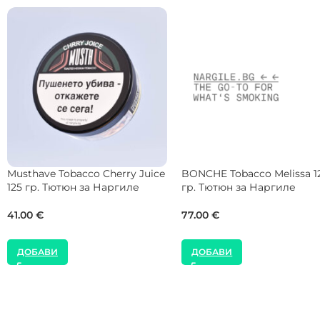
Starbuzz Vintage Tobacco
Musthave Tobacco Caribbe
Dominikana 50 гр. Тютюн за
Rum 25 гр. Тютюн за Нар
Наргиле
9.00
€
12.78
€
ДОБАВИ
ДОБАВИ