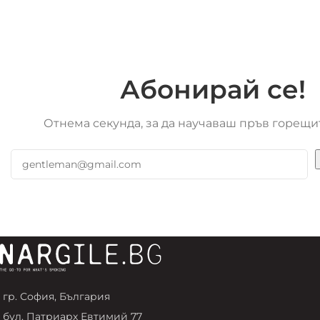
Абонирай се!
Отнема секунда, за да научаваш пръв горещи
гр. София, България
бул. Патриарх Евтимий 77