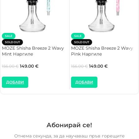
SALE
SALE
SOLD OUT
SOLD OUT
MOZE Shisha Breeze 2 Wavy
MOZE Shisha Breeze 2 Wavy
Mint Наргиле
Pink Наргиле
149.00
€
149.00
€
156.00
€
156.00
€
ДОБАВИ
ДОБАВИ
Абонирай се!
Отнема секунда, за да научаваш пръв горещите