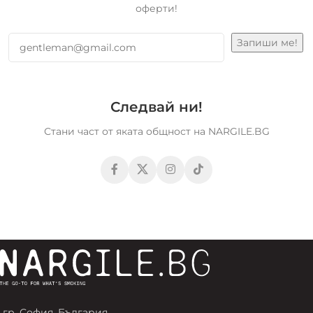
оферти!
Следвай ни!
Стани част от яката общност на NARGILE.BG
гр. София, България