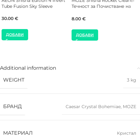
AEON Shisha Edition 4 Invert
MOZE Shisha Rocket Cleaner
Tube Fusion Sky Sleeve
Течност за Почистване на
Наргиле
30.00
€
8.00
€
ДОБАВИ
ДОБАВИ
Additional information
WEIGHT
3 kg
БРАНД
Caesar Crystal Bohemiae
,
MOZE
МАТЕРИАЛ
Кристал