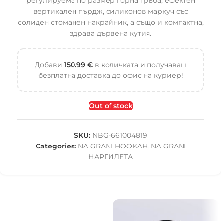
регулируема по размер горна тръба, ефектен
вертикален пърдж, силиконов маркуч със
солиден стоманен накрайник, а също и компактна,
здрава дървена кутия.
Добави
150.99
€
в количката и получаваш
безплатна доставка до офис на куриер!
Out of stock
SKU:
NBG-661004819
Categories:
NA GRANI HOOKAH
,
NA GRANI
НАРГИЛЕТА