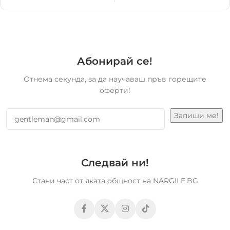
Абонирай се!
Отнема секунда, за да научаваш пръв горещите
оферти!
Следвай ни!
Стани част от яката общност на NARGILE.BG