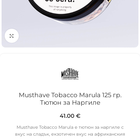
Click to enlarge
Musthave Tobacco Marula 125 гр.
Тютюн за Наргиле
41.00
€
Musthave Tobacco Marula е тютюн за наргиле с
вкус на сладък, екзотичен вкус на африканския