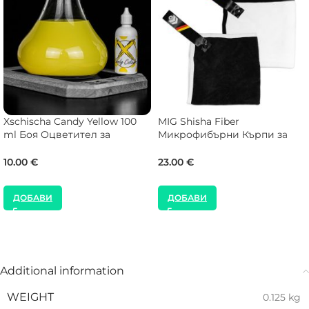
Xschischa Candy Yellow 100
MIG Shisha Fiber
ml Боя Оцветител за
Микрофибърни Кърпи за
Наргиле
Наргиле
10.00
€
23.00
€
ДОБАВИ
ДОБАВИ
Additional information
WEIGHT
0.125 kg