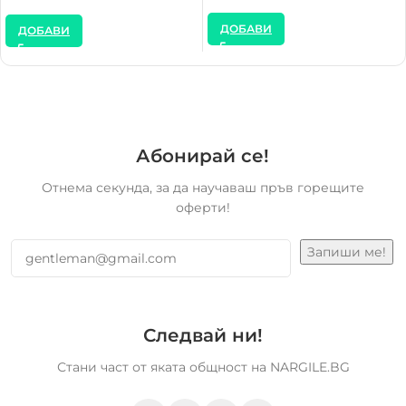
ДОБАВИ
ДОБАВИ
Абонирай се!
Отнема секунда, за да научаваш пръв горещите
оферти!
Следвай ни!
Стани част от яката общност на NARGILE.BG