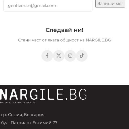
Следвай ни!
Стани част от яката общност на NARGILE.BG
гр. София, България
бул. Патриарх Евтимий 77