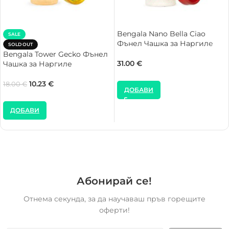
Bengala Nano Bella Ciao
SALE
Фънел Чашка за Наргиле
SOLD OUT
Bengala Tower Gecko Фънел
31.00
€
Чашка за Наргиле
10.23
€
18.00
€
ДОБАВИ
ДОБАВИ
Абонирай се!
Отнема секунда, за да научаваш пръв горещите
оферти!