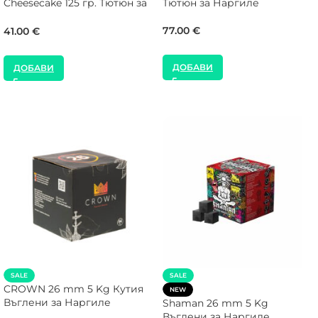
Cheesecake 125 гр. Тютюн за
Тютюн за Наргиле
Наргиле
77.00
€
41.00
€
ДОБАВИ
ДОБАВИ
SALE
SALE
CROWN 26 mm 5 Kg Кутия
NEW
Въглени за Наргиле
Shaman 26 mm 5 Kg
Въглени за Наргиле