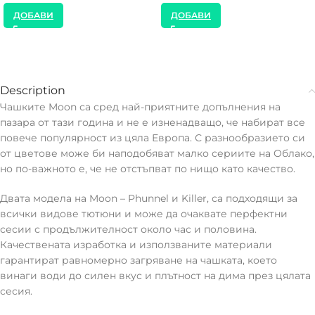
ДОБАВИ
ДОБАВИ
Description
Чашките Moon са сред най-приятните допълнения на
пазара от тази година и не е изненадващо, че набират все
повече популярност из цяла Европа. С разнообразието си
от цветове може би наподобяват малко сериите на Облако,
но по-важното е, че не отстъпват по нищо като качество.
Двата модела на Moon – Phunnel и Killer, са подходящи за
всички видове тютюни и може да очаквате перфектни
сесии с продължителност около час и половина.
Качествената изработка и използваните материали
гарантират равномерно загряване на чашката, което
винаги води до силен вкус и плътност на дима през цялата
сесия.