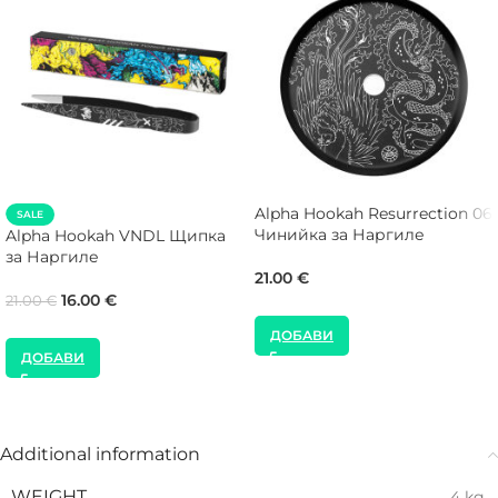
Alpha Hookah Resurrection 06
SALE
Чинийка за Наргиле
Alpha Hookah VNDL Щипка
за Наргиле
21.00
€
16.00
€
21.00
€
ДОБАВИ
ДОБАВИ
Additional information
WEIGHT
4 kg