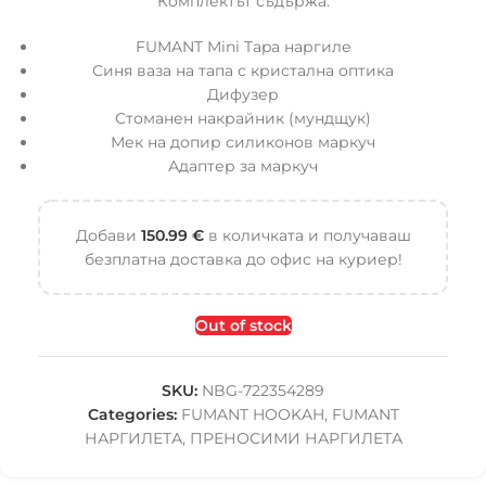
Комплектът съдържа:
FUMANT Mini Tapa наргиле
Синя ваза на тапа с кристална оптика
Дифузер
Стоманен накрайник (мундщук)
Мек на допир силиконов маркуч
Адаптер за маркуч
Добави
150.99
€
в количката и получаваш
безплатна доставка до офис на куриер!
Out of stock
SKU:
NBG-722354289
Categories:
FUMANT HOOKAH
,
FUMANT
НАРГИЛЕТА
,
ПРЕНОСИМИ НАРГИЛЕТА