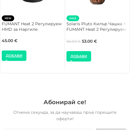
NEW
SALE
FUMANT Heat 2 Регулируем
Solaris Pluto Килър Чашка +
HMD за Наргиле
FUMANT Heat 2 Регулируем
HMD за Наргиле
45.00
€
53.00
€
56.00
€
ДОБАВИ
ДОБАВИ
Абонирай се!
Отнема секунда, за да научаваш пръв горещите
оферти!