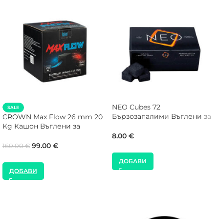
NEO Cubes 72
SALE
Бързозапалими Въглени за
CROWN Max Flow 26 mm 20
Наргиле
Kg Кашон Въглени за
Наргиле
8.00
€
99.00
€
160.00
€
ДОБАВИ
ДОБАВИ