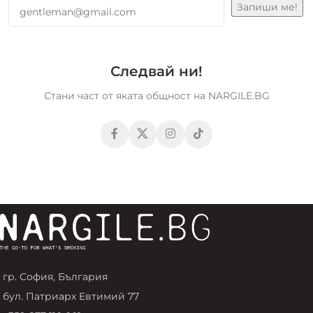
Следвай ни!
Стани част от яката общност на NARGILE.BG
гр. София, България
бул. Патриарх Евтимий 77