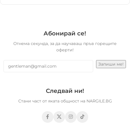
Абонирай се!
Отнема секунда, за да научаваш пръв горещите
оферти!
Следвай ни!
Стани част от яката общност на NARGILE.BG