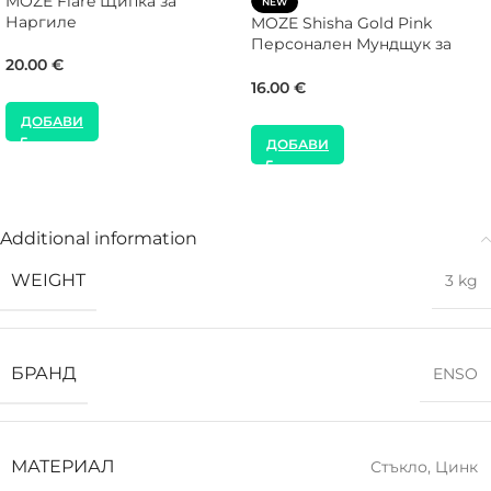
MOZE Flare Щипка за
NEW
Наргиле
MOZE Shisha Gold Pink
Персонален Мундщук за
20.00
€
Наргиле
16.00
€
ДОБАВИ
ДОБАВИ
Additional information
WEIGHT
3 kg
БРАНД
ENSO
МАТЕРИАЛ
Стъкло
,
Цинк