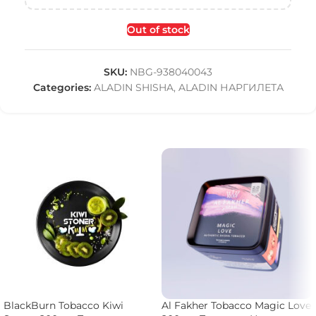
Out of stock
SKU:
NBG-938040043
Categories:
ALADIN SHISHA
,
ALADIN НАРГИЛЕТА
BlackBurn Tobacco Kiwi
Al Fakher Tobacco Magic Love