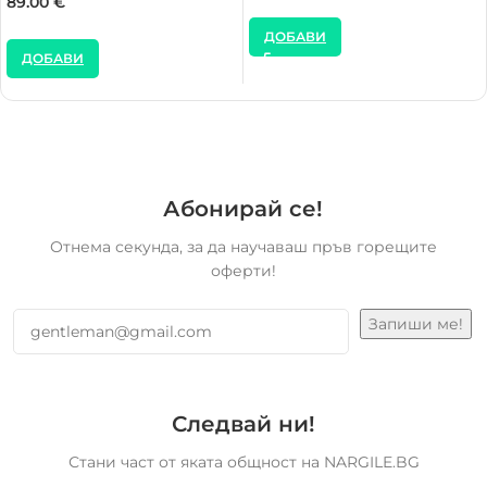
89.00
€
ДОБАВИ
ДОБАВИ
Абонирай се!
Отнема секунда, за да научаваш пръв горещите
оферти!
Следвай ни!
Стани част от яката общност на NARGILE.BG