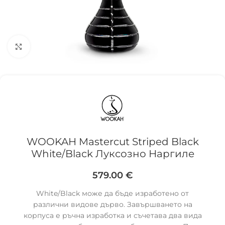
Click to enlarge
WOOKAH Mastercut Striped Black
White/Black Луксозно Наргиле
579.00
€
White/Black може да бъде изработено от
различни видове дърво. Завършването на
корпуса е ръчна изработка и съчетава два вида