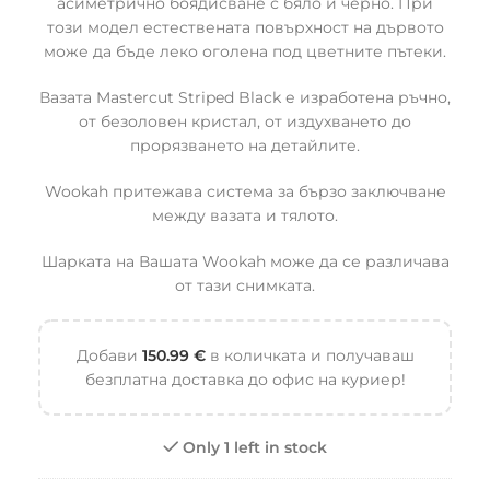
асиметрично боядисване с бяло и черно. При
този модел естествената повърхност на дървото
може да бъде леко оголена под цветните пътеки.
Вазата Mastercut Striped Black е изработена ръчно,
от безоловен кристал, от издухването до
прорязването на детайлите.
Wookah притежава система за бързо заключване
между вазата и тялото.
Шарката на Вашата Wookah може да се различава
от тази снимката.
Добави
150.99
€
в количката и получаваш
безплатна доставка до офис на куриер!
Only 1 left in stock