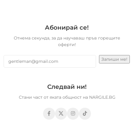
Абонирай се!
Отнема секунда, за да научаваш пръв горещите
оферти!
Следвай ни!
Стани част от яката общност на NARGILE.BG