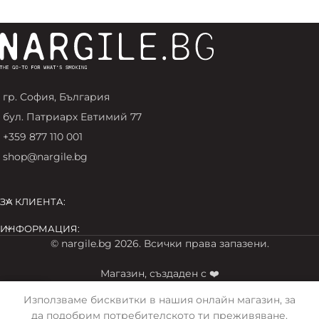
гр. София, България
бул. Патриарх Евтимий 77
+359 877 110 001
shop@nargile.bg
ЗА КЛИЕНТА:
ИНФОРМАЦИЯ:
© nargile.bg 2026. Всички права запазени.
Магазин, създаден с ❤️
Използваме бисквитки в нашия онлайн магазин, за
 account
Cart
да подобрим потребителското ти преживяване.