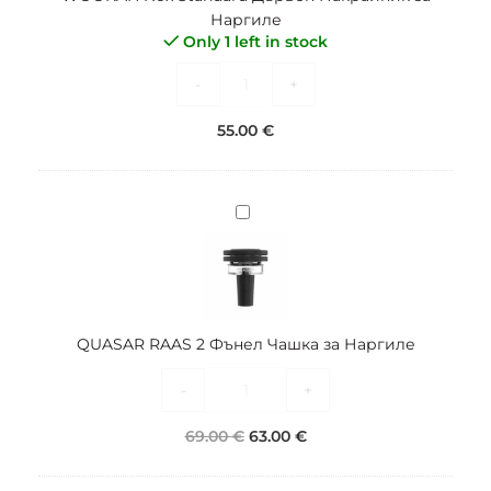
Наргиле
Наргиле
Only 1 left in stock
-
+
55.00
€
QUASAR
RAAS
2
Фънел
Чашка
за
QUASAR RAAS 2 Фънел Чашка за Наргиле
Наргиле
-
+
69.00
€
63.00
€