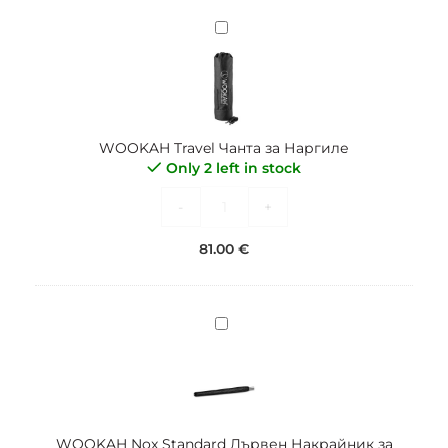
WOOKAH
Travel
Чанта
за
Наргиле
WOOKAH Travel Чанта за Наргиле
Only 2 left in stock
-
+
81.00
€
WOOKAH
Nox
Standard
Дървен
Накрайник
за
WOOKAH Nox Standard Дървен Накрайник за