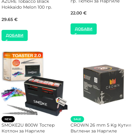
гр. Тютюн за Наргиле
AZURE Tobacco Black
Hokkaido Melon 100 гр.
Тютюн за Наргиле
22.00
€
29.65
€
ДОБАВИ
ДОБАВИ
NEW
SALE
SMOKE2U 800W Тостер
CROWN 26 mm 5 Kg Кутия
Котлон за Наргиле
Въглени за Наргиле