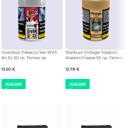
Overdozz Tobacco Sex With
Starbuzz Vintage Tobacco
An Ex 50 гр. Тютюн за
Alaskan Freeze 50 гр. Тютюн
Наргиле
за Наргиле
13.50
€
12.78
€
ДОБАВИ
ДОБАВИ