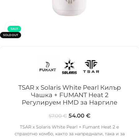
Click to enlarge
SALE
SOLD OUT
TSAR x Solaris White Pearl Килър
Чашка + FUMANT Heat 2
Регулируем HMD за Наргиле
54.00
€
57.00
€
TSAR x Solaris White Pearl + Fumant Heat 2 е
страхотно комбо, както за напреднали, така и за