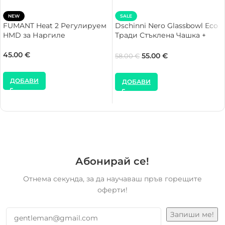
NEW
SALE
FUMANT Heat 2 Регулируем
Dschinni Nero Glassbowl Eco
HMD за Наргиле
Тради Стъклена Чашка +
FUMANT Heat Регулируем
HMD за Наргиле
45.00
€
55.00
€
58.00
€
ДОБАВИ
ДОБАВИ
Абонирай се!
Отнема секунда, за да научаваш пръв горещите
оферти!