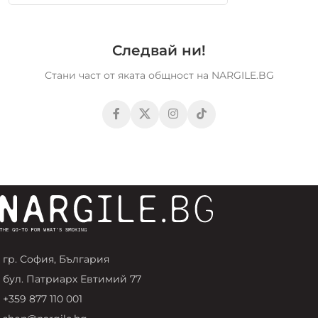
Следвай ни!
Стани част от яката общност на NARGILE.BG
гр. София, България
бул. Патриарх Евтимий 77
+359 877 110 001