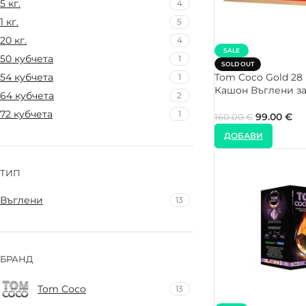
5 кг.
4
1 кг.
5
20 кг.
4
SALE
50 кубчета
1
SOLD OUT
Tom Coco Gold 28
54 кубчета
1
Кашон Въглени з
64 кубчета
2
72 кубчета
1
99.00
€
160.00
€
ДОБАВИ
ТИП
Въглени
13
БРАНД
Tom Coco
13