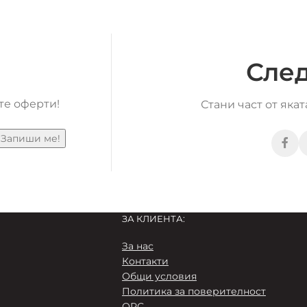
След
те оферти!
Стани част от яка
ЗА КЛИЕНТА:
За нас
Контакти
Общи условия
Пoлитика за поверителност
ОРС