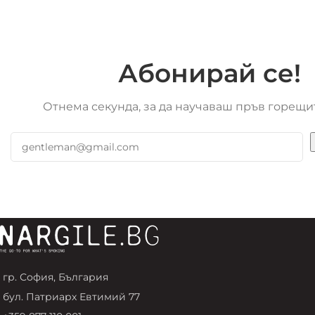
Абонирай се!
Отнема секунда, за да научаваш пръв горещи
гр. София, България
бул. Патриарх Евтимий 77