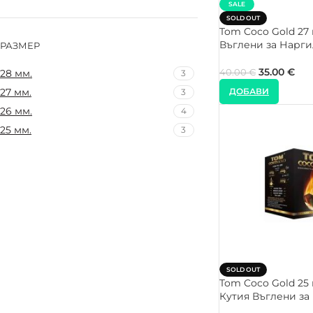
SALE
SOLD OUT
Tom Coco Gold 27
Въглени за Нарг
РАЗМЕР
35.00
€
40.00
€
28 мм.
3
ДОБАВИ
27 мм.
3
26 мм.
4
25 мм.
3
SOLD OUT
Tom Coco Gold 25
Кутия Въглени за