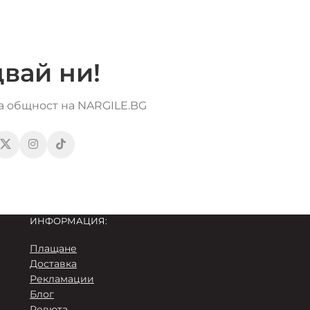
вай ни!
та общност на NARGILE.BG
ИНФОРМАЦИЯ:
Плащане
Доставка
Рекламации
Блог
Ревюта