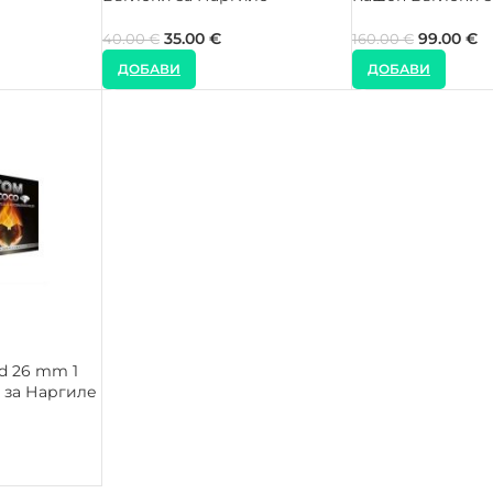
35.00
€
99.00
€
40.00
€
160.00
€
ДОБАВИ
ДОБАВИ
d 26 mm 1
 за Наргиле