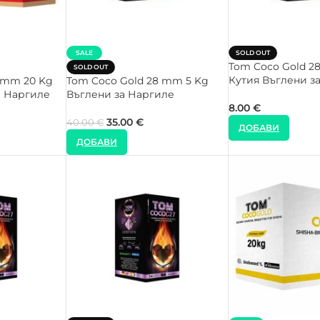
SALE
SOLD OUT
Tom Coco Gold 2
SOLD OUT
Кутия Въглени з
 mm 20 Kg
Tom Coco Gold 28 mm 5 Kg
а Наргиле
Въглени за Наргиле
8.00
€
35.00
€
40.00
€
ДОБАВИ
ДОБАВИ