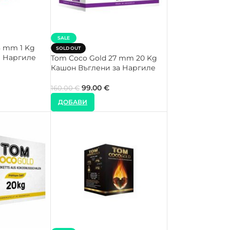
SALE
8 mm 1 Kg
SOLD OUT
а Наргиле
Tom Coco Gold 27 mm 20 Kg
Кашон Въглени за Наргиле
99.00
€
160.00
€
ДОБАВИ