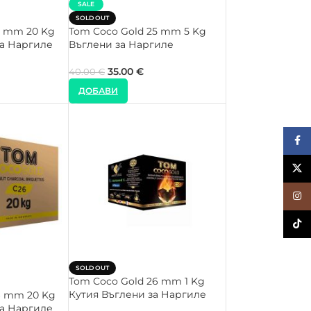
SALE
SOLD OUT
5 mm 20 Kg
Tom Coco Gold 25 mm 5 Kg
а Наргиле
Въглени за Наргиле
35.00
€
40.00
€
ДОБАВИ
Face
X
Inst
TikTo
SOLD OUT
Tom Coco Gold 26 mm 1 Kg
Кутия Въглени за Наргиле
6 mm 20 Kg
а Наргиле