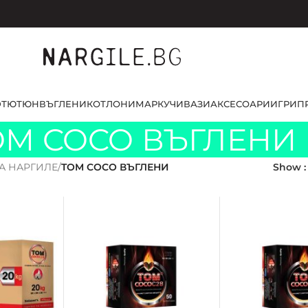
D
ТЮТЮН
ВЪГЛЕНИ
КОТЛОНИ
МАРКУЧИ
ВАЗИ
АКСЕСОАРИ
ИГРИ
П
OM COCO ВЪГЛЕНИ
А НАРГИЛЕ
/
TOM COCO ВЪГЛЕНИ
Show