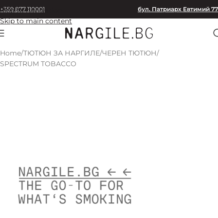
+359 877 110001
бул. Патриарх Евтимий 77
Skip to navigation
Skip to main content
Home
/
ТЮТЮН ЗА НАРГИЛЕ
/
ЧЕРЕН ТЮТЮН
/
SPECTRUM TOBACCO