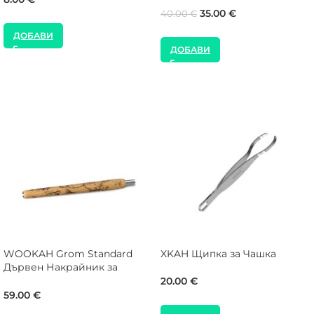
35.00
€
40.00
€
ДОБАВИ
ДОБАВИ
WOOKAH Grom Standard
XKAH Щипка за Чашка
Дървен Накрайник за
Наргиле
20.00
€
59.00
€