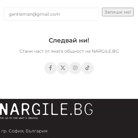
Следвай ни!
Стани част от яката общност на NARGILE.BG
гр. София, България