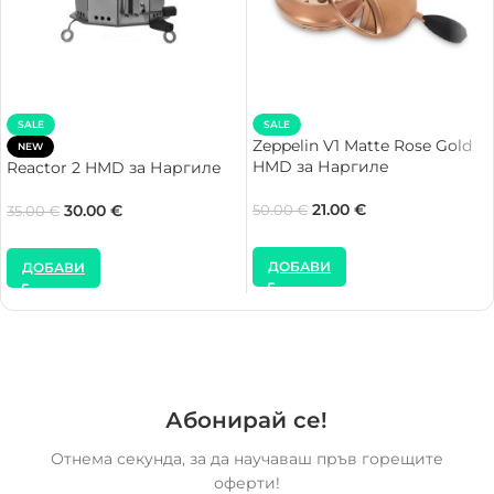
SALE
SALE
Zeppelin V1 Matte Rose Gold
NEW
HMD за Наргиле
Reactor 2 HMD за Наргиле
21.00
€
30.00
€
50.00
€
35.00
€
ДОБАВИ
ДОБАВИ
Абонирай се!
Отнема секунда, за да научаваш пръв горещите
оферти!