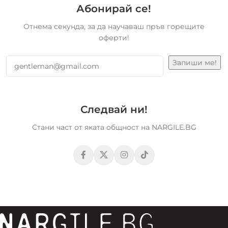
Абонирай се!
Отнема секунда, за да научаваш пръв горещите
оферти!
Следвай ни!
Стани част от яката общност на NARGILE.BG