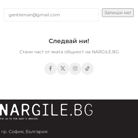
Следвай ни!
Стани част от яката общност на NARGILE.BG
гр. София, България