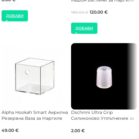
Кашон Въглени за Наргиле
120.00
€
180.00
€
ДОБАВИ
ДОБАВИ
Alpha Hookah Smart Акрилна
Dschinni Ultra Grip
Резервна Ваза за Наргиле
Силиконово Уплътнение за
Чашка
49.00
€
2.00
€