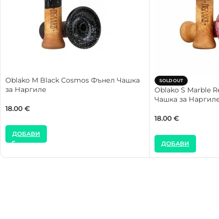
Oblako M Black Cosmos Фънел Чашка
SOLD OUT
за Наргиле
Oblako S Marble 
Чашка за Наргил
18.00
€
18.00
€
ДОБАВИ
ДОБАВИ