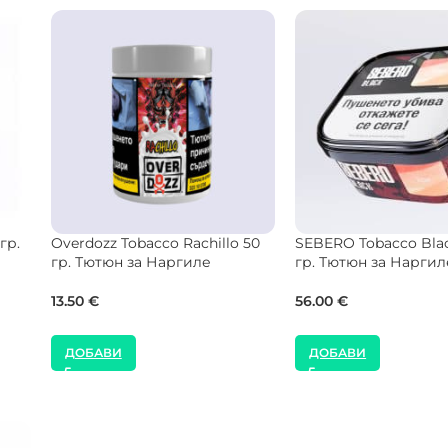
Musthave Tobacco Honey Holls
ZOMO Tobacco Sorve
125 гр. Тютюн за Наргиле
гр. Тютюн за Наргил
Base
41.00
€
11.25
€
ДОБАВИ
ДОБАВИ