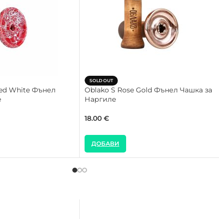
SOLD OUT
Red White Фънел
Oblako S Rose Gold Фънел Чашка за
е
Наргиле
18.00
€
ДОБАВИ