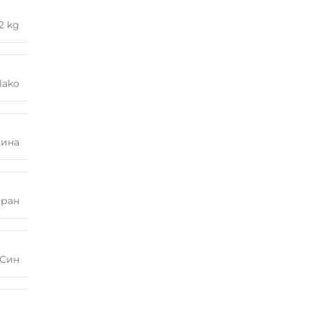
2 kg
lako
лина
иран
Син