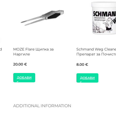
а
DARKSIDE Hookah W
NEW
2.0 Подложка за Пак
MOZE Shisha Wild Red
Виличка Поукър
Персонален Мундщук за
Наргиле
20.00
€
16.00
€
ДОБАВИ
ДОБАВИ
ADDITIONAL INFORMATION