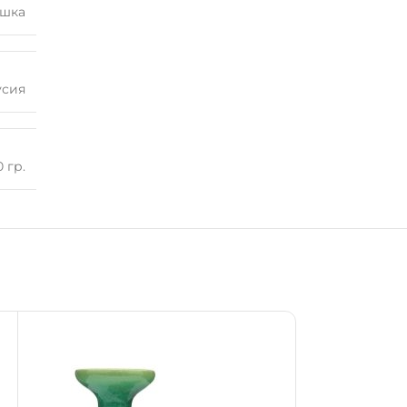
ашка
усия
0 гр.