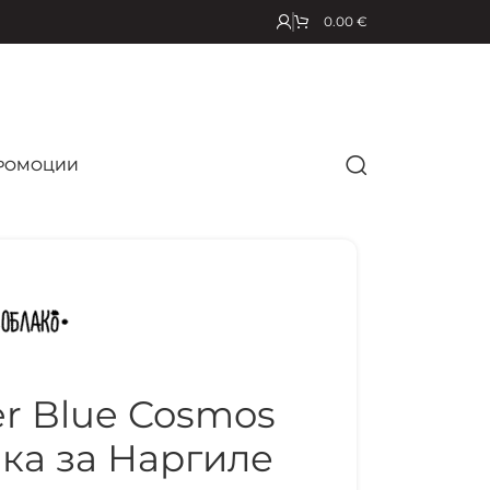
0.00
€
РОМОЦИИ
ler Blue Cosmos
ка за Наргиле