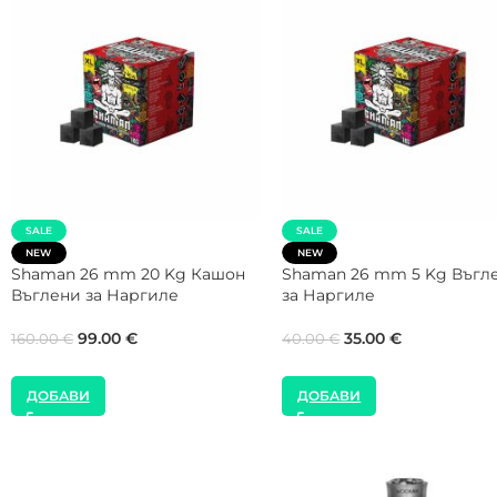
NEW
SALE
Gorilla Cube 27 mm 1 Kg Кутия
CROWN Max Flow 26 mm 5
Въглени за Наргиле
Кутия Въглени за Наргил
8.00
€
35.00
€
40.00
€
ДОБАВИ
ДОБАВИ