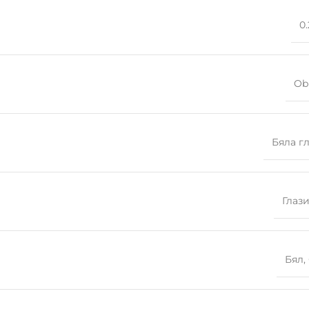
0.
Ob
Бяла г
Глаз
Бял
,