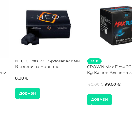
SALE
SALE
 Kg
CROWN 26 mm 20 K
NEW
е
Въглени за Наргиле
FUMELO 26 mm 5 Kg Въглени
за Наргиле
99.00
€
160.00
€
35.00
€
40.00
€
ДОБАВИ
ДОБАВИ