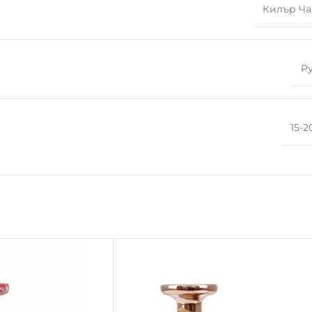
Килър Ч
Р
15-2