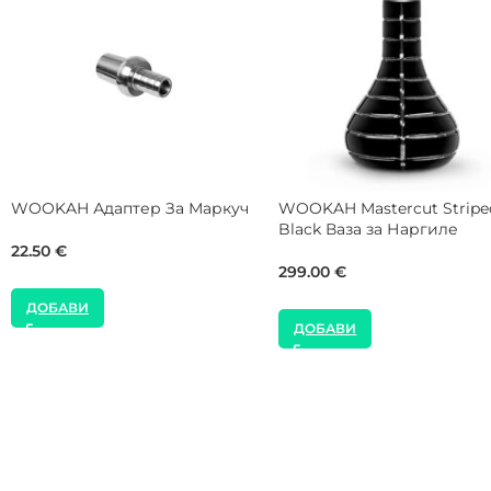
MOZE Shisha Mint Packing Mat
INVI Shisha 18/8 Адаптер З
Подложка за Наргиле
Маркуч
16.00
€
8.00
€
ДОБАВИ
ДОБАВИ