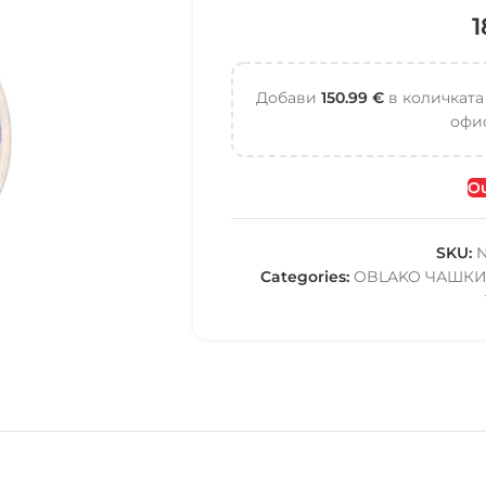
Добави
150.99
€
в количката
офис
Ou
SKU:
N
Categories:
OBLAKO ЧАШК