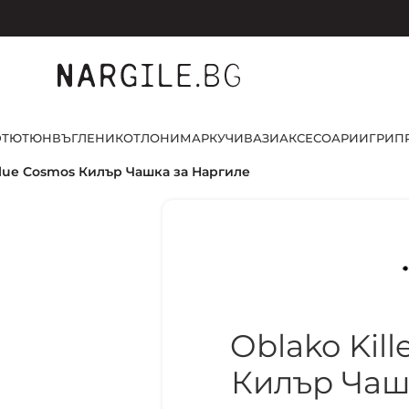
D
ТЮТЮН
ВЪГЛЕНИ
КОТЛОНИ
МАРКУЧИ
ВАЗИ
АКСЕСОАРИ
ИГРИ
П
 Blue Cosmos Килър Чашка за Наргиле
Oblako Kil
Килър Чаш