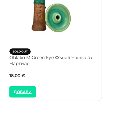
SOLD OUT
SOLD OUT
Oblako M Green Eye Фънел Чашка за
Oblako S Blac
Наргиле
за Наргиле
18.00
€
18.00
€
ДОБАВИ
ДОБАВИ