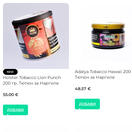
DARKSIDE Tobacco Core
NEW
Breaking Red 200 гр. Тютюн за
Hookain Tobacco Laoz Dry 
Наргиле
70 гр. Тютюн за Наргиле
61.41
€
32.00
€
ДОБАВИ
ДОБАВИ