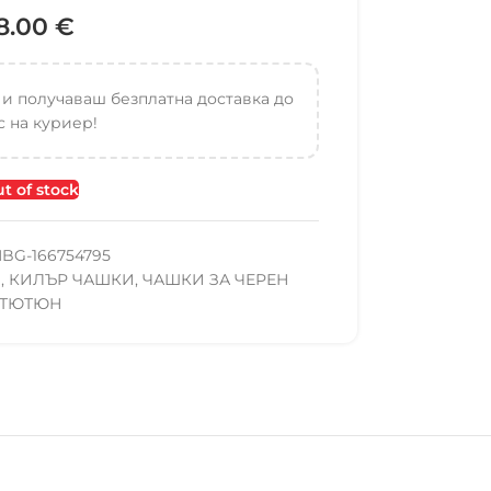
18.00
€
 и получаваш безплатна доставка до
 на куриер!
t of stock
BG-166754795
И
,
КИЛЪР ЧАШКИ
,
ЧАШКИ ЗА ЧЕРЕН
ТЮТЮН