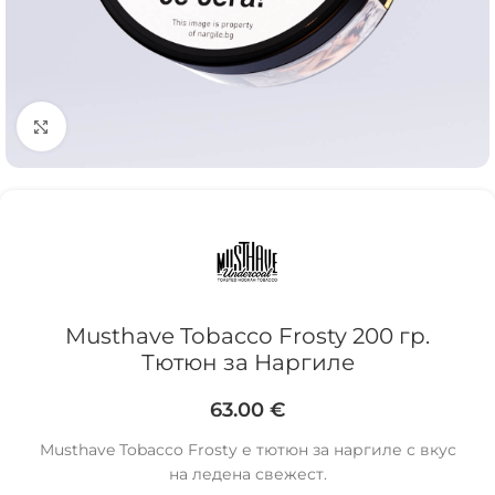
Click to enlarge
Musthave Tobacco Frosty 200 гр.
Тютюн за Наргиле
63.00
€
Musthave Tobacco Frosty е тютюн за наргиле с вкус
на ледена свежест.