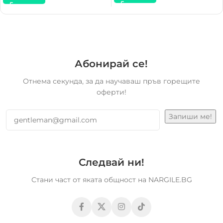
Абонирай се!
Отнема секунда, за да научаваш пръв горещите
оферти!
Следвай ни!
Стани част от яката общност на NARGILE.BG