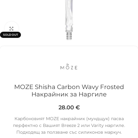
Click to enlarge
SOLD OUT
MOZE Shisha Carbon Wavy Frosted
Накрайник за Наргиле
28.00
€
Карбоновият MOZE накрайник (мундщук) пасва
перфектно с Вашият Breeze 2 или Varity наргиле.
Подходящ за ползване със силиконов маркуч.