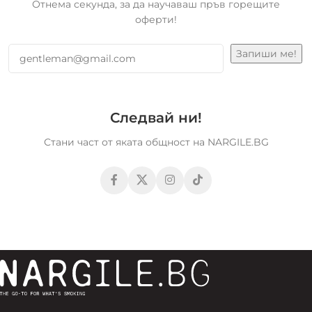
Отнема секунда, за да научаваш пръв горещите
оферти!
Следвай ни!
Стани част от яката общност на NARGILE.BG