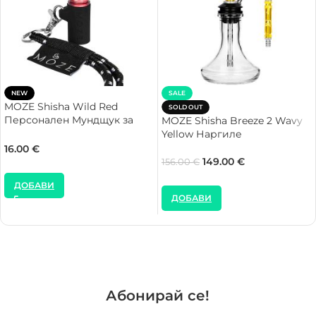
NEW
SALE
MOZE Shisha Wild Red
SOLD OUT
Персонален Мундщук за
MOZE Shisha Breeze 2 Wavy
Наргиле
Yellow Наргиле
16.00
€
149.00
€
156.00
€
ДОБАВИ
ДОБАВИ
Абонирай се!