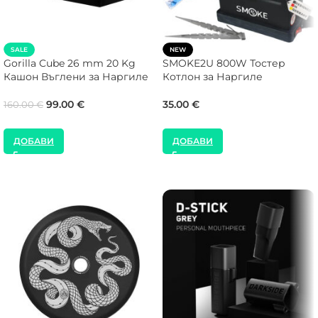
SALE
NEW
Gorilla Cube 26 mm 20 Kg
SMOKE2U 800W Тостер
Кашон Въглени за Наргиле
Котлон за Наргиле
99.00
€
35.00
€
160.00
€
ДОБАВИ
ДОБАВИ