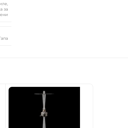
иле
,
а за
лени
Тапа