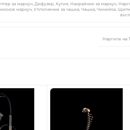
птер за маркуч
,
Дифузер
,
Кутия
,
Накрайник за маркуч
,
Нарг
иконов маркуч
,
Уплътнение за чашка
,
Чашка
,
Чинийка
,
Щипк
въг
Наргиле на 