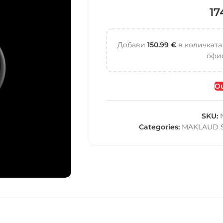
17
Добави
150.99
€
в количката
офис
Ou
SKU:
Categories:
MAKLAUD 