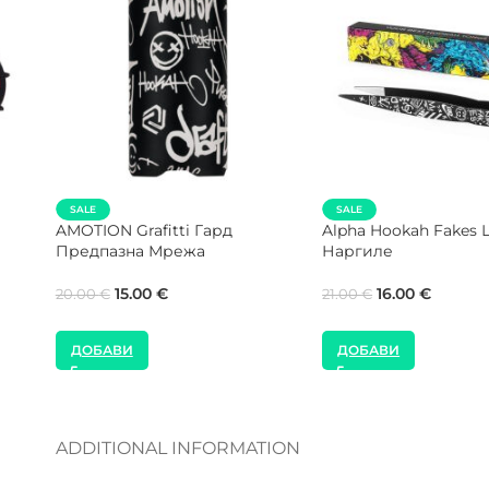
 Mat
Alpha Hookah Beat Кетчър за
NEW
Наргиле
MOZE Shisha Син С
Маркуч за Наргиле
45.00
€
12.00
€
ДОБАВИ
ДОБАВИ
ADDITIONAL INFORMATION