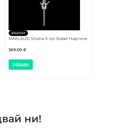
SOLD OUT
SOLD OUT
MAKLAUD Shisha X Izzi Rubel Наргиле
MAKLAUD Shisha
Project 22 $AA
369.00
€
1049.00
€
ДОБАВИ
ДОБАВИ
вай ни!