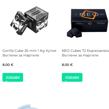
Gorilla Cube 27 mm 1 Kg Кутия
SALE
Въглени за Наргиле
CROWN 26 mm 20 Kg Ка
Въглени за Наргиле
8.00
€
99.00
€
160.00
€
ДОБАВИ
ДОБАВИ