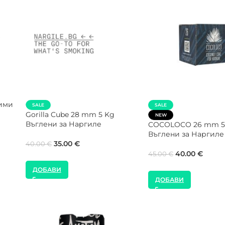
SALE
SALE
шон
CROWN Max Flow 2
NEW
Кутия Въглени за 
COCOLOCO 27 mm 5 Kg
Въглени за Наргиле
35.00
€
40.00
€
40.00
€
45.00
€
ДОБАВИ
ДОБАВИ