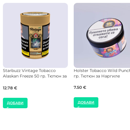
DOZAJ Black Tobacco Cigar
BLACK Tobacco Peanut 200
Vanilla 25 гр. Тютюн за
Тютюн за Наргиле
Наргиле
51.13
€
7.67
€
ДОБАВИ
ДОБАВИ