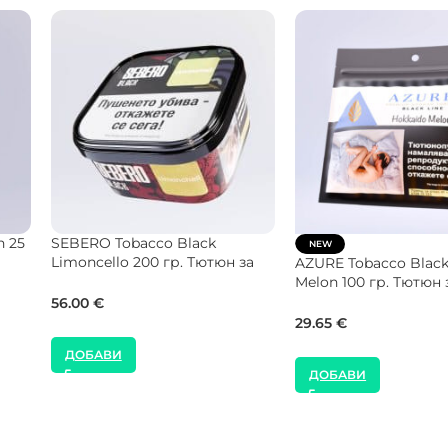
 гр.
Starbuzz Tobacco Cod
NEW
гр. Тютюн за Наргил
Hookain Tobacco Candy Pic Dry
Base 70 гр. Тютюн за Наргиле
24.54
€
32.00
€
ДОБАВИ
ДОБАВИ