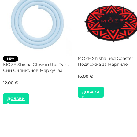
MOZE Shisha Mint Packing
NEW
Подложка за Наргиле
El Badia 1000W Котлон за
Наргиле
16.00
€
22.00
€
ДОБАВИ
ДОБАВИ