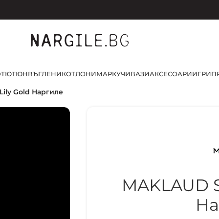
D
ТЮТЮН
ВЪГЛЕНИ
КОТЛОНИ
МАРКУЧИ
ВАЗИ
АКСЕСОАРИ
ИГРИ
П
ily Gold Наргиле
MAKLAUD Sh
На