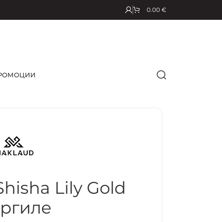
0.00
€
РОМОЦИИ
isha Lily Gold
ргиле