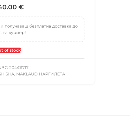
40.00
€
 и получаваш безплатна доставка до
 на куриер!
t of stock
NBG-204411717
SHISHA
,
MAKLAUD НАРГИЛЕТА