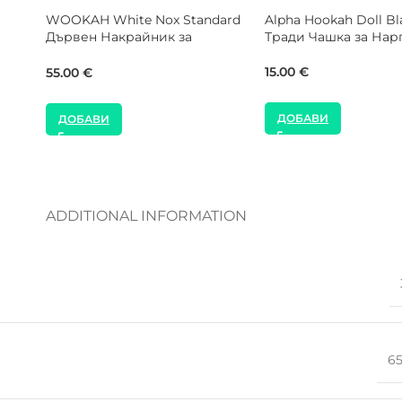
VYRO Shisha Carbon Pink 17
Мрежа за Чашка – 3
cm Накрайник за Наргиле
броя
нов
20.00
€
2.00
€
ДОБАВИ
ДОБАВИ
ADDITIONAL INFORMATION
6