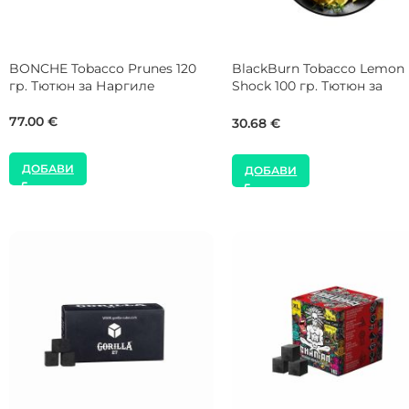
Hookain Tobacco Mitavin C 50
NEW
гр. Тютюн за Наргиле
Holster Tobacco P-Rex 200 
Тютюн за Наргиле
14.00
€
55.00
€
ДОБАВИ
ДОБАВИ