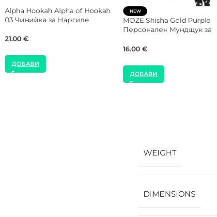
WOOKAH Care Ръкавици за
NEW
Наргиле
MOZE Shisha Син Силико
Маркуч за Наргиле
20.00
€
12.00
€
ДОБАВИ
ДОБАВИ
WEIGHT
DIMENSIONS