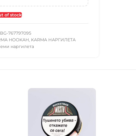
t of stock
BG-767797095
RMA HOOKAH
,
KARMA НАРГИЛЕТА
леми наргилета