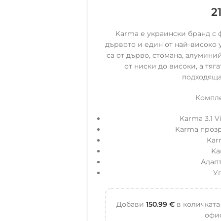
2
Karma е украински бранд с 
дървото и един от най-високо
са от дърво, стомана, алумини
от ниски до високи, а тяг
подходяща
Компле
Karma 3.1 V
Karma прозр
Kar
Ka
Адапт
У
Добави
150.99
€
в количката
офис