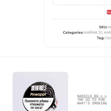
Ou
SKU:
N
Categories:
KARMA 3.1
,
KA
Tag:
Го