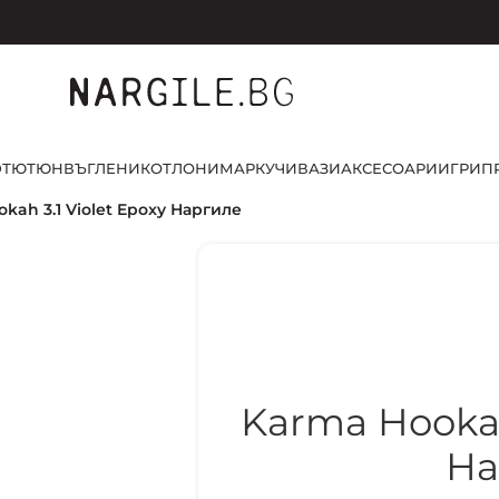
D
ТЮТЮН
ВЪГЛЕНИ
КОТЛОНИ
МАРКУЧИ
ВАЗИ
АКСЕСОАРИ
ИГРИ
П
kah 3.1 Violet Epoxy Наргиле
Karma Hookah
На