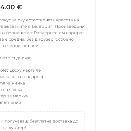
14.00
€
фокус върху естествената красота на
 уважаваните в България. Произведени
й и полиацетал. Размерите им варират
ата е средна, без дифузер, особено
 за черни тютюни.
ктът съдържа:
iolet Epoxy наргиле
ачна ваза (подарък)
ma чинийка
rma чашка
ер за маркуч
плътнения
 и получаваш безплатна доставка до
 на куриер!