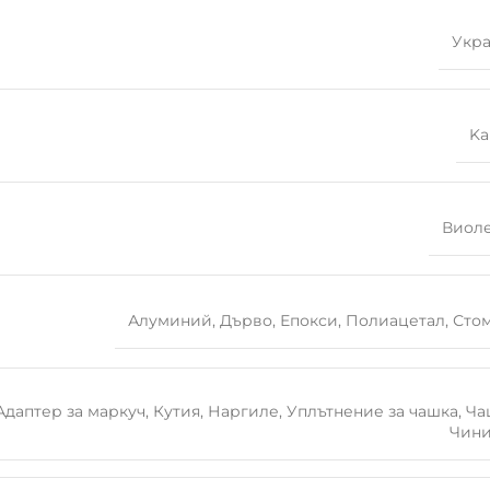
Укр
Ka
Виол
Алуминий
,
Дърво
,
Епокси
,
Полиацетал
,
Сто
Адаптер за маркуч
,
Кутия
,
Наргиле
,
Уплътнение за чашка
,
Ча
Чин