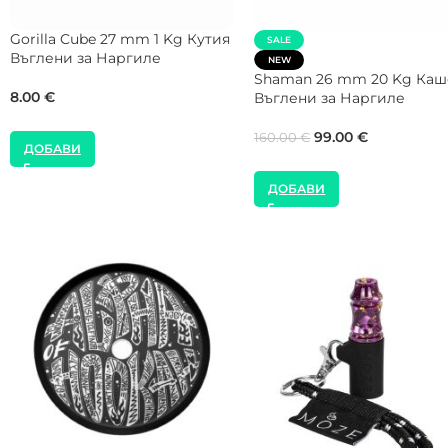
NEW
SALE
COCOLOCO 26 mm 1 Kg Кутия
NEW
Въглени за Наргиле
Shaman 26 mm 5 Kg Въгл
за Наргиле
9.00
€
35.00
€
40.00
€
ДОБАВИ
ДОБАВИ