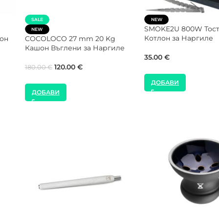
SALE
NEW
Gorilla Cube 26 mm 20 Kg
SMOKE2U 1000W Кот
Кашон Въглени за Наргиле
Наргиле
ени
99.00
€
24.00
€
160.00
€
ДОБАВИ
ДОБАВИ