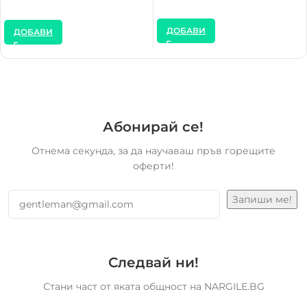
ДОБАВИ
ДОБАВИ
Абонирай се!
Отнема секунда, за да научаваш пръв горещите
оферти!
Следвай ни!
Стани част от яката общност на NARGILE.BG