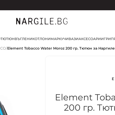
D
ТЮТЮН
ВЪГЛЕНИ
КОТЛОНИ
МАРКУЧИ
ВАЗИ
АКСЕСОАРИ
ИГРИ
П
CCO
/
Element Tobacco Water Moroz 200 гр. Тютюн за Наргиле
Element Toba
200 гр. Тю