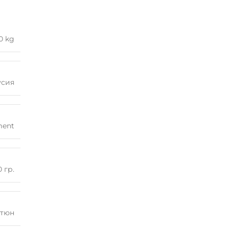
0 kg
усия
ment
 гр.
ютюн