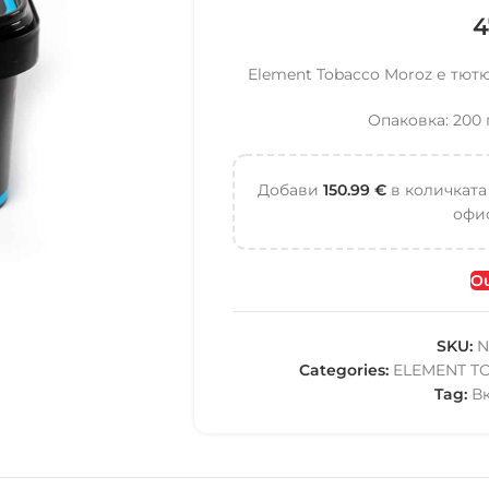
4
Element Tobacco Moroz е тютю
Опаковка: 200 
Добави
150.99
€
в количката
офис
Ou
SKU:
N
Categories:
ELEMENT T
Tag:
В