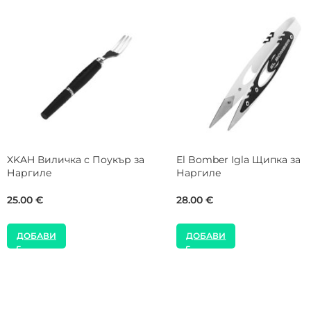
Alpha Hookah Snake 04
NEW
Чинийка за Наргиле
MOZE Shisha Carbon Wavy
Yellow Накрайник за Нар
21.00
€
28.00
€
ДОБАВИ
ДОБАВИ