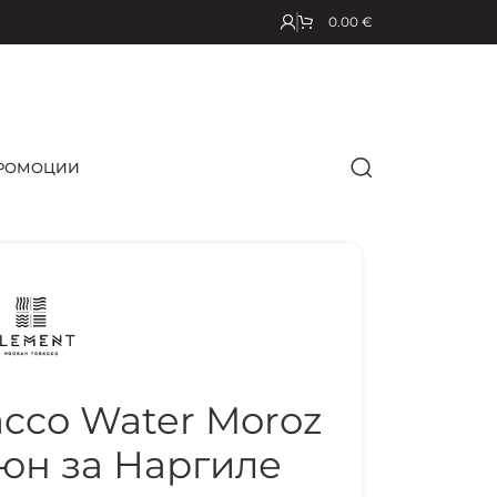
0.00
€
РОМОЦИИ
cco Water Moroz
тюн за Наргиле