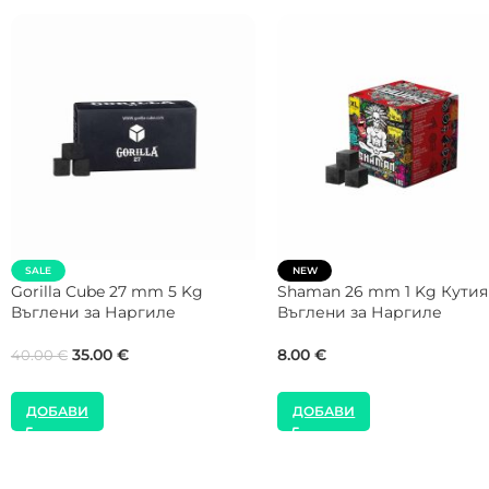
SALE
SALE
Gorilla Cube 28 mm 5 Kg
NEW
Въглени за Наргиле
COCOLOCO 26 mm 20 Kg
Кашон Въглени за Нарги
35.00
€
40.00
€
120.00
€
180.00
€
ДОБАВИ
ДОБАВИ