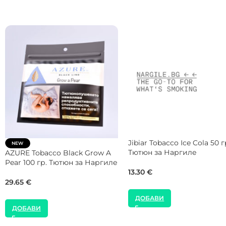
Spectrum Tobacco Spicy
Overdozz Tobacco Judgme
Cheese 25 гр. Тютюн за
Day 50 гр. Тютюн за Нарг
Наргиле
13.50
€
8.18
€
ДОБАВИ
ДОБАВИ