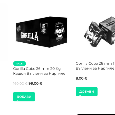
SALE
SALE
Gorilla Cube 28 mm 20 Kg
NEW
Кашон Въглени за Наргиле
COCOLOCO 27 mm 2
ле
Кашон Въглени за 
99.00
€
160.00
€
120.00
€
180.00
€
ДОБАВИ
ДОБАВИ