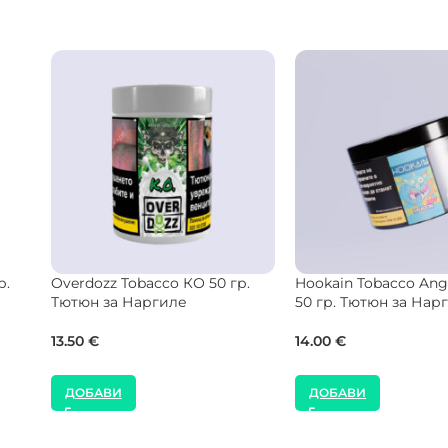
nt
Starbuzz Tobacco Sexy Beach
Musthave Tobacco Ho
иле
100 гр. Тютюн за Наргиле
125 гр. Тютюн за На
24.54
€
41.00
€
ДОБАВИ
ДОБАВИ