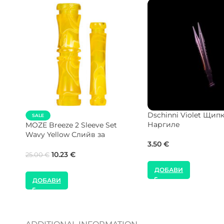
JOY Purple Персонален
Alpha Hookah Hover
Мундщук за Наргиле
Silver Upgrade за Чи
гиле
25.00
€
17.00
€
ДОБАВИ
ДОБАВИ