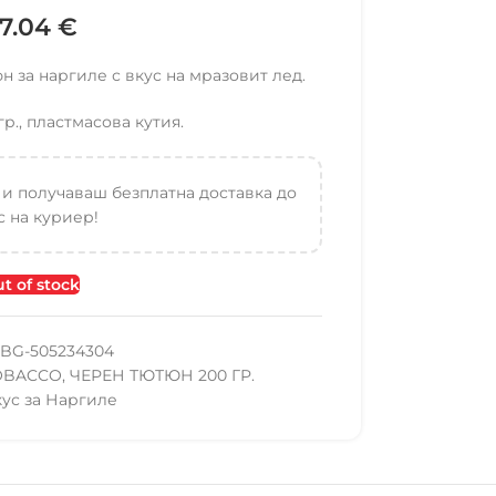
7.04
€
н за наргиле с вкус на мразовит лед.
гр., пластмасова кутия.
 и получаваш безплатна доставка до
 на куриер!
t of stock
BG-505234304
OBACCO
,
ЧЕРЕН ТЮТЮН 200 ГР.
кус за Наргиле