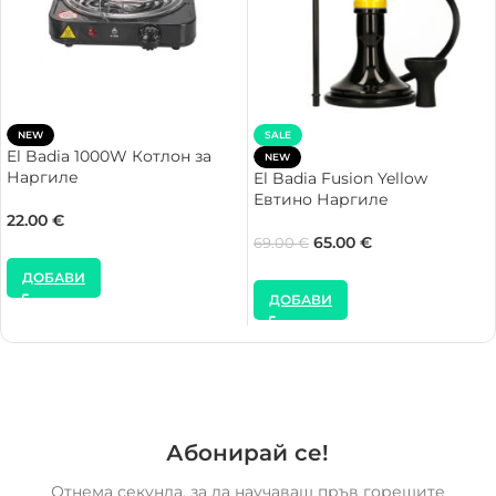
NEW
SALE
El Badia 1000W Котлон за
NEW
Наргиле
El Badia Fusion Yellow
Евтино Наргиле
22.00
€
65.00
€
69.00
€
ДОБАВИ
ДОБАВИ
Абонирай се!
Отнема секунда, за да научаваш пръв горещите