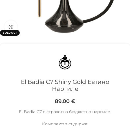
Click to enlarge
SOLD OUT
El Badia C7 Shiny Gold Евтино
Наргиле
89.00
€
El Badia C7 e страхотно бюджетно наргиле.
Комплектът съдържа: