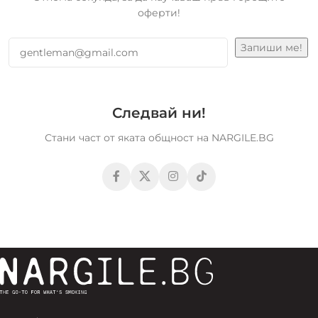
оферти!
Следвай ни!
Стани част от яката общност на NARGILE.BG