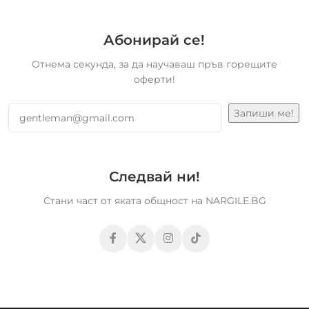
Абонирай се!
Отнема секунда, за да научаваш пръв горещите
оферти!
Следвай ни!
Стани част от яката общност на NARGILE.BG