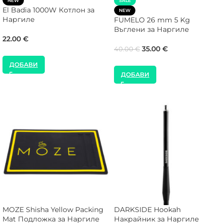
NEW
SALE
El Badia 1000W Котлон за
NEW
Наргиле
FUMELO 26 mm 5 Kg
Въглени за Наргиле
22.00
€
35.00
€
40.00
€
ДОБАВИ
ДОБАВИ
MOZE Shisha Yellow Packing
DARKSIDE Hookah
Mat Подложка за Наргиле
Накрайник за Наргиле