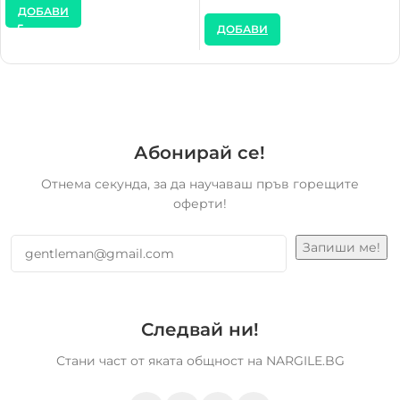
ДОБАВИ
ДОБАВИ
Абонирай се!
Отнема секунда, за да научаваш пръв горещите
оферти!
Следвай ни!
Стани част от яката общност на NARGILE.BG