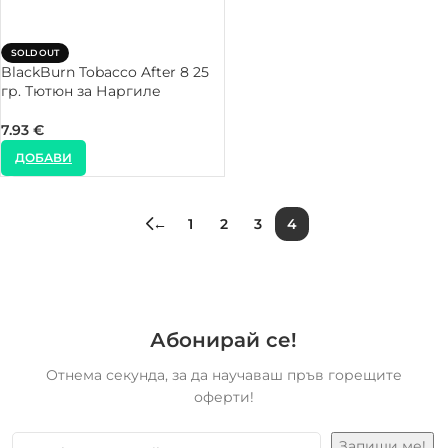
SOLD OUT
BlackBurn Tobacco After 8 25
гр. Тютюн за Наргиле
7.93
€
ДОБАВИ
←
1
2
3
4
Абонирай се!
Отнема секунда, за да научаваш пръв горещите
оферти!