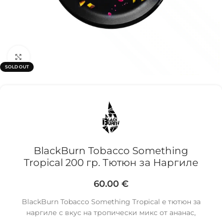
Click to enlarge
SOLD OUT
BlackBurn Tobacco Something
Tropical 200 гр. Тютюн за Наргиле
60.00
€
BlackBurn Tobacco Something Tropical e тютюн за
наргиле с вкус нa тропически микс от ананас,