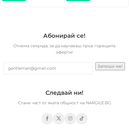
Абонирай се!
Отнема секунда, за да научаваш пръв горещите
оферти!
Следвай ни!
Стани част от яката общност на NARGILE.BG