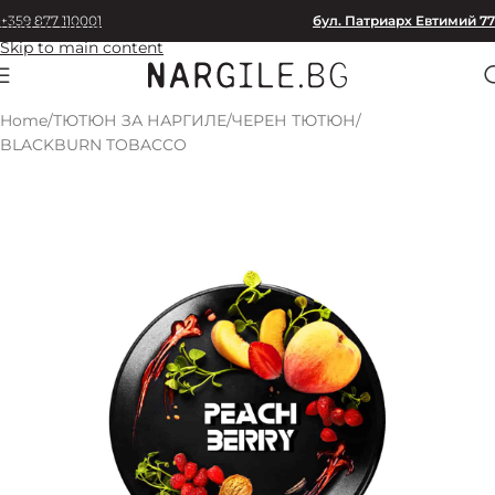
+359 877 110001
бул. Патриарх Евтимий 77
Skip to navigation
Skip to main content
Home
/
ТЮТЮН ЗА НАРГИЛЕ
/
ЧЕРЕН ТЮТЮН
/
BLACKBURN TOBACCO