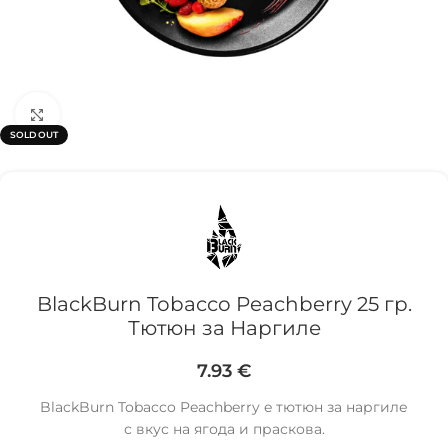
Click to enlarge
SOLD OUT
BlackBurn Tobacco Peachberry 25 гр.
Тютюн за Наргиле
7.93
€
BlackBurn Tobacco Peachberry e тютюн за наргиле
с вкус нa ягода и праскова.