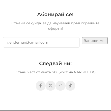
Абонирай се!
Отнема секунда, за да научаваш пръв горещите
оферти!
Следвай ни!
Стани част от яката общност на NARGILE.BG