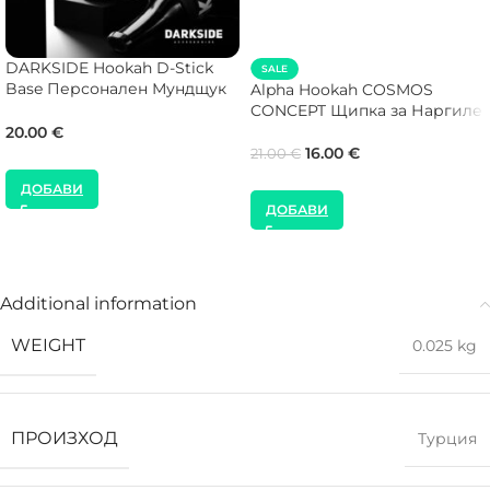
DARKSIDE Hookah D-Stick
SALE
Base Персонален Мундщук
Alpha Hookah COSMOS
за Наргиле
CONCEPT Щипка за Наргиле
20.00
€
16.00
€
21.00
€
ДОБАВИ
ДОБАВИ
Additional information
WEIGHT
0.025 kg
ПРОИЗХОД
Турция