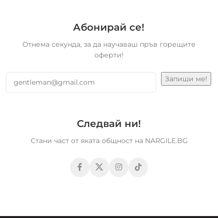
Абонирай се!
Отнема секунда, за да научаваш пръв горещите
оферти!
Следвай ни!
Стани част от яката общност на NARGILE.BG