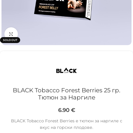
Click to enlarge
SOLD OUT
BLACK Tobacco Forest Berries 25 гр.
Тютюн за Наргиле
6.90
€
BLACK Tobacco Forest Berries е тютюн за наргиле с
вкус на горски плодове.