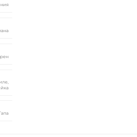
ания
мана
рен
иле
,
ийка
Тапа