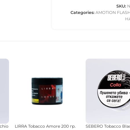
SKU:
N
Categories:
AMOTION FLAS
Н
t
Starbuzz Tobacco Code 69 100
SEBERO Tobacco Bla