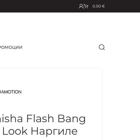
0.00
€
РОМОЦИИ
sha Flash Bang
al Look Наргиле