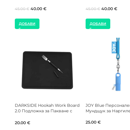
99.00
€
22.00
€
160.00
€
ДОБАВИ
ДОБАВИ
Dschinni Shisha Жълт Поукър
Alpha Hookah FNX G
за Наргиле
за Наргиле
1.60
€
60.00
€