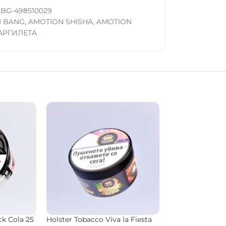
BG-498510029
H BANG
,
AMOTION SHISHA
,
AMOTION
АРГИЛЕТА
ck
ANDA Tobacco Blue Toteta 50
Musthave Tobac