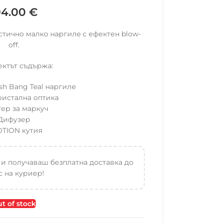
94.00
€
тично малко наргилe с ефектен blow-
off.
ктът съдържа:
h Bang Teal наргиле
кристална оптика
ер за маркуч
Дифузер
TION кутия
 и получаваш безплатна доставка до
 на куриер!
t of stock