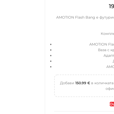
1
AMOTION Flash Bang е футурис
Компле
AMOTION Flas
Ваза с 
Aдапт
AMO
Добави
150.99
€
в количката
офис
Ou