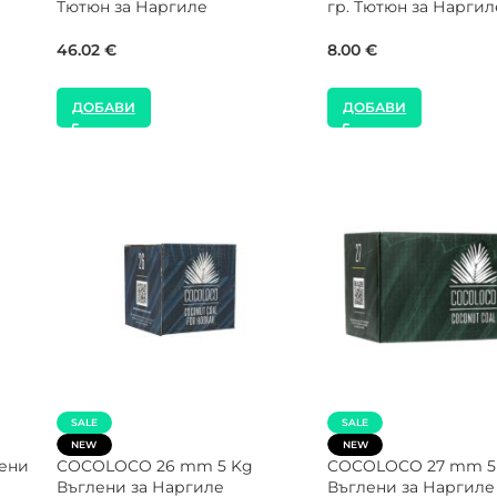
гр. Тютюн за Наргиле
Watermelon 200 гр. 
Наргиле
24.54
€
56.00
€
ДОБАВИ
ДОБАВИ
SALE
NEW
20
CROWN 26 mm 20 Kg Кашон
El Badia 1000W Котл
Въглени за Наргиле
Наргиле