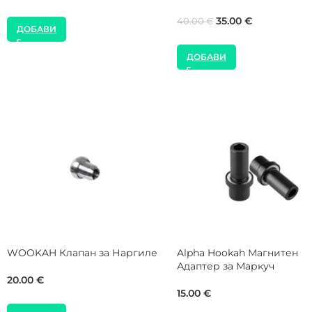
24.00
€
99.00
€
160.00
€
ДОБАВИ
ДОБАВИ
Alpha Hookah Astronaut 12
NEW
Чинийка за Наргиле
MOZE Shisha Carbon Original
Black Накрайник за Наргиле
21.00
€
28.00
€