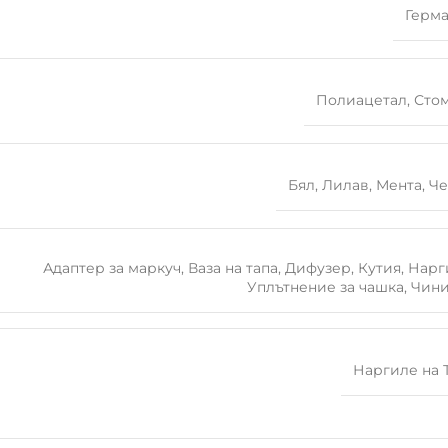
Герм
Полиацетал
,
Сто
Бял
,
Лилав
,
Мента
,
Че
Адаптер за маркуч
,
Ваза на тапа
,
Дифузер
,
Кутия
,
Нарг
Уплътнение за чашка
,
Чин
Наргиле на 