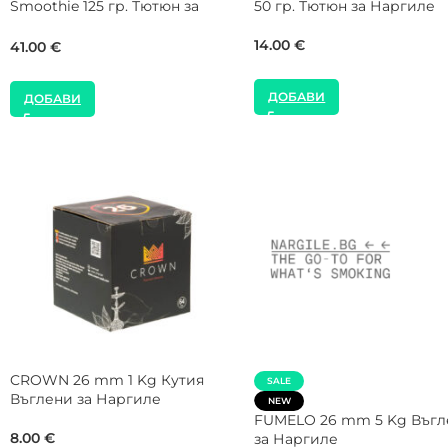
Тютюн за Наргиле
Shake 25 гр. Тютюн за
Наргиле
22.00
€
9.00
€
ДОБАВИ
ДОБАВИ
NEW
SALE
SMOKE2U 1000W Котлон за
CROWN Max Flow 26 mm 
Наргиле
Kg Кашон Въглени за
Наргиле