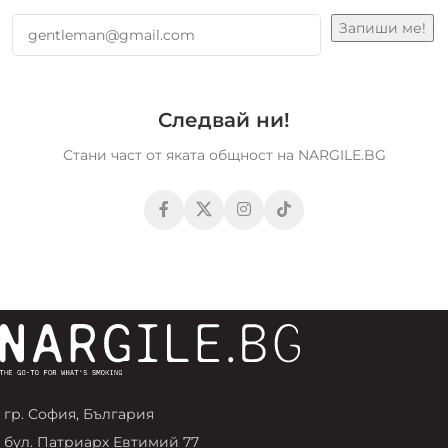
Следвай ни!
Стани част от яката общност на NARGILE.BG
гр. София, България
бул. Патриарх Евтимий 77