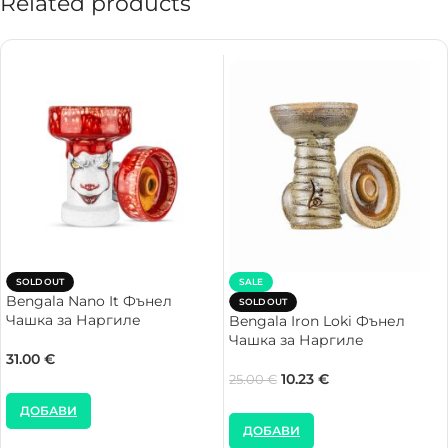
Related products
SOLD OUT
SALE
Bengala Nano It Фънел
SOLD OUT
Чашка за Наргиле
Bengala Iron Loki Фънел
Чашка за Наргиле
31.00
€
10.23
€
25.00
€
ДОБАВИ
ДОБАВИ