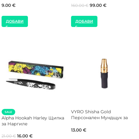
9.00
€
99.00
€
160.00
€
ДОБАВИ
ДОБАВИ
VYRO Shisha Gold
SALE
Персонален Мундщук за
Alpha Hookah Harley Щипка
Наргиле
за Наргиле
13.00
€
16.00
€
21.00
€