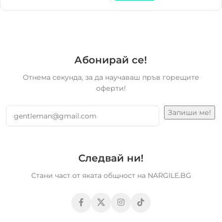
Абонирай се!
Отнема секунда, за да научаваш пръв горещите
оферти!
Следвай ни!
Стани част от яката общност на NARGILE.BG